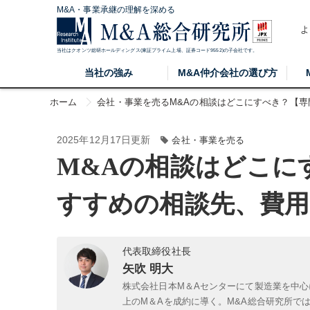
M&A・事業承継の理解を深める
よ
当社はクオンツ総研ホールディングス(東証プライム上場、証券コード9552)の子会社です。
当社の強み
M&A仲介会社の選び方
ホーム
会社・事業を売る
M&Aの相談はどこにすべき？【
2025年12月17日更新
会社・事業を売る
M&Aの相談はどこに
すすめの相談先、費用
代表取締役社長
矢吹 明大
株式会社日本M＆Aセンターにて製造業を中心
上のM＆Aを成約に導く。M&A総合研究所で