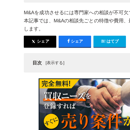
M&Aを成功させるには専門家への相談が不可
本記事では、M&Aの相談先ごとの特徴や費用
します。
シェア
シェア
はてブ
目次
M&Aに関するよくある相談内容【売り手・買い手
M&Aの相談を成功に導くための事前準備
M&Aの相談先を選ぶ前に知っておきたい注意点
M&Aの相談先一覧とメリット・デメリット
M&A相談にかかる費用は？料金体系の目安と注意