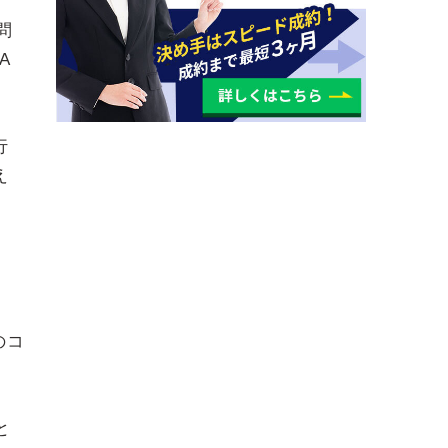
問
A
行
え
、
のコ
と