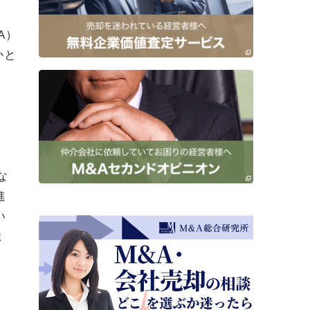
A）
かと
な
進
い
ま