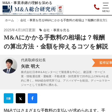
M&A・事業承継の理解を深める
当社はクオンツ総研ホールディングス(東証プライム上場、証券コード9552)の子会社です。
ホーム
会社・事業を売る
M&Aにかかる手数料の相場は？報酬の算出方法
2025年4月18日更新
会社・事業を売る
M&Aにかかる手数料の相場は？報酬
の算出方法・金額を抑えるコツを解説
代表取締役社長
矢吹 明大
株式会社日本M＆Aセンターにて製造業を中心に、建設業・サービス
業・情報通信業・運輸業・不動産業・卸売業等で20件以上のM＆Aを成
約に導く。M&A総合研究所では、アドバイザーを統括。ディールマネー
ジャーとして全案件に携わる。
M&Aではさまざまな手数料の支払いが求められます。手