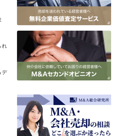
ま
られ
るデ