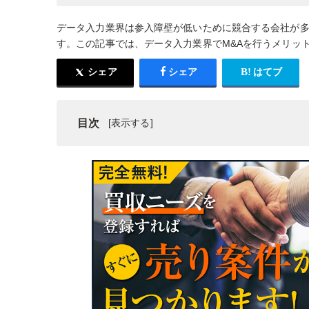
データ入力業界は参入障壁が低いために競合する会社が多
す。この記事では、データ入力業界でM&Aを行うメリッ
シェア
シェア
はてブ
目次
データ入力業界の動向
データ入力会社をM&Aで売却するメリット
データ入力業界のM&A・売却・買収事例3選
データ入力会社のM&Aの流れ
データ入力会社でM&Aを行う際の注意点
データ入力会社のM&A・事業譲渡まとめ