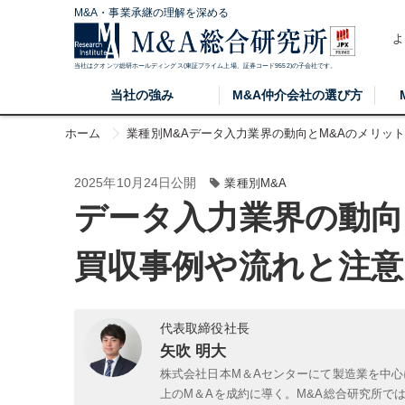
M&A・事業承継の理解を深める
よ
当社はクオンツ総研ホールディングス(東証プライム上場、証券コード9552)の子会社です。
当社の強み
M&A仲介会社の選び方
ホーム
業種別M&A
データ入力業界の動向とM&Aのメリッ
2025年10月24日公開
業種別M&A
データ入力業界の動向
買収事例や流れと注意
代表取締役社長
矢吹 明大
株式会社日本M＆Aセンターにて製造業を中心
上のM＆Aを成約に導く。M&A総合研究所で