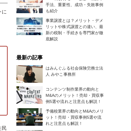
手法、重要性、成功・失敗事例
も紹介
ンに
事業譲渡とは？メリット・デメ
リットや株式譲渡との違い、最
新の税制・手続きを専門家が徹
底解説
最新の記事
はみんぐふる社会保険労務士法
人 みやこ事務所
コンテンツ制作業界の動向と
M&Aのメリット！売却・買収事
例5選や流れと注意点も解説！
予備校業界の動向とM&Aのメリ
ット！売却・買収事例5選や流
れと注意点も解説！
住民