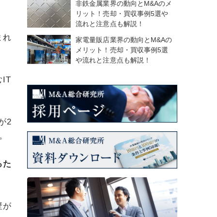
非鉄金属業界の動向とM&Aのメ
リット！売却・買収事例5選や
流れと注意点も解説！
まれ
家電量販店業界の動向とM&Aの
メリット！売却・買収事例5選
や流れと注意点も解説！
IT
が2
す。
るた
壁が