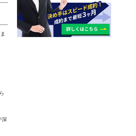
きま
ら
が深