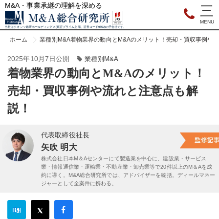
M&A・事業承継の理解を深める
当社はクオンツ総研ホールディングス(東証プライム上場、証券コード9552)の子会社です。
ホーム
業種別M&A
着物業界の動向とM&Aのメリット！売却・買収事例や
2025年10月7日公開
業種別M&A
着物業界の動向とM&Aのメリット！
売却・買収事例や流れと注意点も解
説！
代表取締役社長
矢吹 明大
株式会社日本M＆Aセンターにて製造業を中心に、建設業・サービス
業・情報通信業・運輸業・不動産業・卸売業等で20件以上のM＆Aを成
約に導く。M&A総合研究所では、アドバイザーを統括。ディールマネー
ジャーとして全案件に携わる。