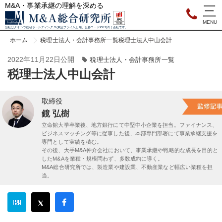
M&A・事業承継の理解を深める
当社はクオンツ総研ホールディングス(東証プライム上場、証券コード9552)の子会社です。
ホーム
税理士法人・会計事務所一覧
税理士法人中山会計
2022年11月22日公開
税理士法人・会計事務所一覧
税理士法人中山会計
取締役
鏡 弘樹
立命館大学卒業後、地方銀行にて中堅中小企業を担当。ファイナンス、
ビジネスマッチング等に従事した後、本部専門部署にて事業承継支援を
専門として実績を積む。
その後、大手M&A仲介会社において、事業承継や戦略的な成長を目的と
したM&Aを業種・規模問わず、多数成約に導く。
M&A総合研究所では、製造業や建設業、不動産業など幅広い業種を担
当。