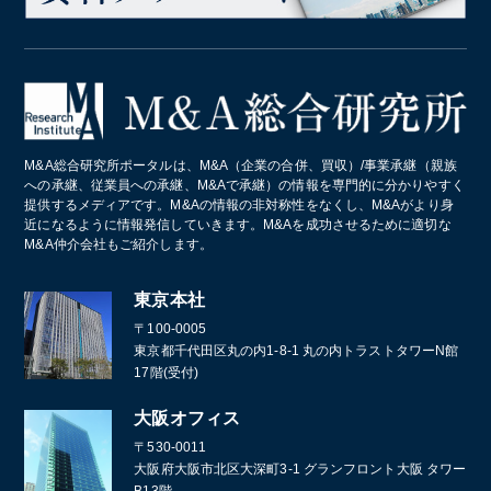
M&A総合研究所ポータルは、M&A（企業の合併、買収）/事業承継（親族
への承継、従業員への承継、M&Aで承継）の情報を専門的に分かりやすく
提供するメディアです。M&Aの情報の非対称性をなくし、M&Aがより身
近になるように情報発信していきます。M&Aを成功させるために適切な
M&A仲介会社もご紹介します。
東京本社
〒100-0005
東京都千代田区丸の内1-8-1 丸の内トラストタワーN館
17階(受付)
大阪オフィス
〒530-0011
大阪府大阪市北区大深町3-1 グランフロント大阪 タワー
B13階