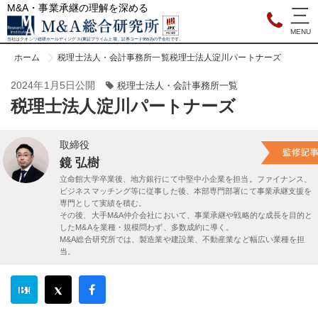
M&A・事業承継の理解を深める
当社はクオンツ総研ホールディングス(東証プライム上場、証券コード9552)の子会社です。
ホーム
税理士法人・会計事務所一覧
税理士法人淀川パートナーズ
2024年1月5日公開
税理士法人・会計事務所一覧
税理士法人淀川パートナーズ
取締役
鏡 弘樹
立命館大学卒業後、地方銀行にて中堅中小企業を担当。ファイナンス、
ビジネスマッチング等に従事した後、本部専門部署にて事業承継支援を
専門として実績を積む。
その後、大手M&A仲介会社において、事業承継や戦略的な成長を目的と
したM&Aを業種・規模問わず、多数成約に導く。
M&A総合研究所では、製造業や建設業、不動産業など幅広い業種を担
当。