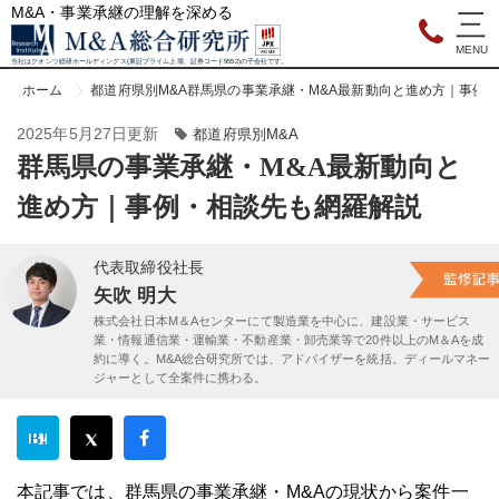
M&A・事業承継の理解を深める
当社はクオンツ総研ホールディングス(東証プライム上場、証券コード9552)の子会社です。
ホーム
都道府県別M&A
群馬県の事業承継・M&A最新動向と進め方｜事例
2025年5月27日更新
都道府県別M&A
群馬県の事業承継・M&A最新動向と
進め方｜事例・相談先も網羅解説
代表取締役社長
矢吹 明大
株式会社日本M＆Aセンターにて製造業を中心に、建設業・サービス
業・情報通信業・運輸業・不動産業・卸売業等で20件以上のM＆Aを成
約に導く。M&A総合研究所では、アドバイザーを統括。ディールマネー
ジャーとして全案件に携わる。
本記事では、群馬県の事業承継・M&Aの現状から案件一