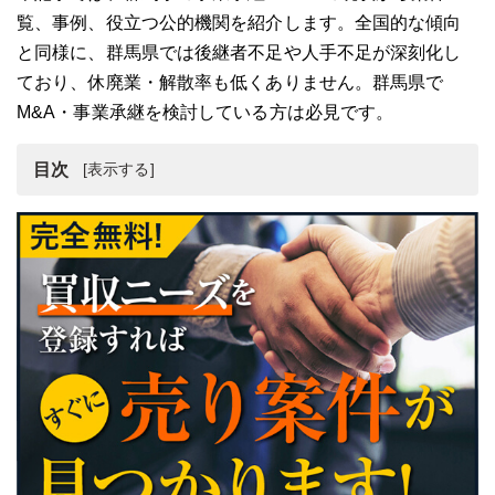
覧、事例、役立つ公的機関を紹介します。全国的な傾向
と同様に、群馬県では後継者不足や人手不足が深刻化し
ており、休廃業・解散率も低くありません。群馬県で
M&A・事業承継を検討している方は必見です。
目次
群馬県の経済動向と事業承継への影響
群馬県の事業承継・M&Aの現状
群馬県近郊の事業承継・M&A案件一覧
群馬県の事業承継・M&A事例3選
事業承継・M&A時におすすめの相談先3選
群馬県の事業承継・M&Aに関する公的支援2選
群馬県の事業承継・M&Aまとめ