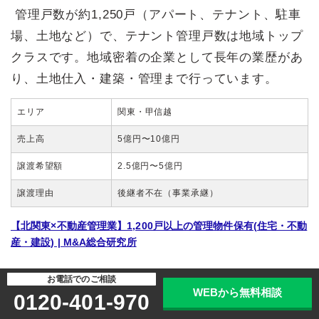
管理戸数が約1,250戸（アパート、テナント、駐車
場、土地など）で、テナント管理戸数は地域トップ
クラスです。地域密着の企業として長年の業歴があ
り、土地仕入・建築・管理まで行っています。
エリア
関東・甲信越
売上高
5億円〜10億円
譲渡希望額
2.5億円〜5億円
譲渡理由
後継者不在（事業承継）
【北関東×不動産管理業】1,200戸以上の管理物件保有(住宅・不動
産・建設) | M&A総合研究所
【財務・収益力良好】北関東エリア／総合建設
お電話でのご相談
WEBから無料相談
コンサル業
0120-401-970