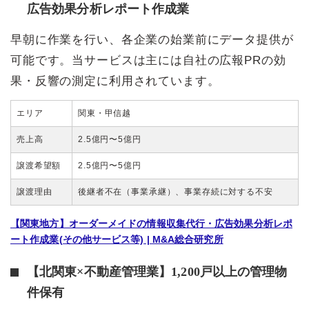
広告効果分析レポート作成業
早朝に作業を行い、各企業の始業前にデータ提供が
可能です。当サービスは主には自社の広報PRの効
果・反響の測定に利用されています。
エリア
関東・甲信越
売上高
2.5億円〜5億円
譲渡希望額
2.5億円〜5億円
譲渡理由
後継者不在（事業承継）、事業存続に対する不安
【関東地方】オーダーメイドの情報収集代行・広告効果分析レポ
ート作成業(その他サービス等) | M&A総合研究所
【北関東×不動産管理業】1,200戸以上の管理物
件保有