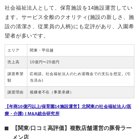
社会福祉法人として、保育施設を14施設運営してい
ます。サービス全般のクオリティ(施設の新しさ、施
設の清潔さ、従業員の人柄)にも定評があり、入園希
望者が多いです。
エリア
関東・甲信越
売上高
10億円〜25億円
譲渡希望
応相談。社会福祉法人のため退職金での支払を想定。(引
額
当済み)
譲渡理由
後継者不在（事業承継）
【年商10億円以上/保育園14施設運営】北関東の社会福祉法人(医
療・介護) | M&A総合研究所
【関東/口コミ高評価】複数店舗運営の豚骨ラー
メン店