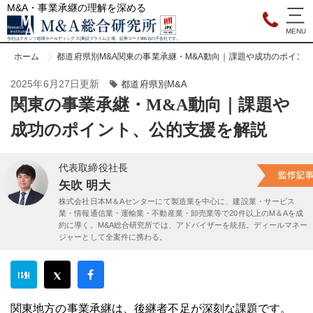
M&A・事業承継の理解を深める
当社はクオンツ総研ホールディングス(東証プライム上場、証券コード9552)の子会社です。
ホーム
都道府県別M&A
関東の事業承継・M&A動向｜課題や成功のポイン
2025年6月27日更新
都道府県別M&A
関東の事業承継・M&A動向｜課題や
成功のポイント、公的支援を解説
代表取締役社長
矢吹 明大
株式会社日本M＆Aセンターにて製造業を中心に、建設業・サービス
業・情報通信業・運輸業・不動産業・卸売業等で20件以上のM＆Aを成
約に導く。M&A総合研究所では、アドバイザーを統括。ディールマネー
ジャーとして全案件に携わる。
関東地方の事業承継は、後継者不足が深刻な課題です。