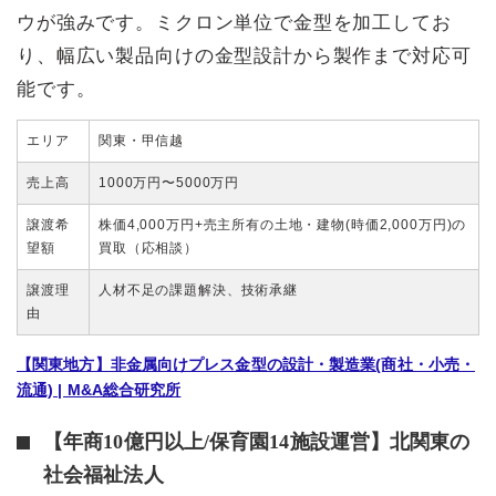
ウが強みです。ミクロン単位で金型を加工してお
り、幅広い製品向けの金型設計から製作まで対応可
能です。
エリア
関東・甲信越
売上高
1000万円〜5000万円
譲渡希
株価4,000万円+売主所有の土地・建物(時価2,000万円)の
望額
買取（応相談）
譲渡理
人材不足の課題解決、技術承継
由
【関東地方】非金属向けプレス金型の設計・製造業(商社・小売・
流通) | M&A総合研究所
【年商10億円以上/保育園14施設運営】北関東の
社会福祉法人