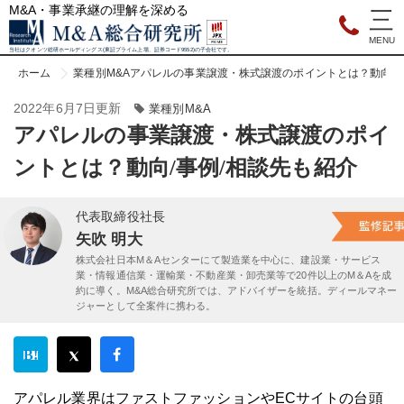
M&A・事業承継の理解を深める
当社はクオンツ総研ホールディングス(東証プライム上場、証券コード9552)の子会社です。
ホーム
業種別M&A
アパレルの事業譲渡・株式譲渡のポイントとは？動向/事
2022年6月7日更新
業種別M&A
アパレルの事業譲渡・株式譲渡のポイ
ントとは？動向/事例/相談先も紹介
代表取締役社長
矢吹 明大
株式会社日本M＆Aセンターにて製造業を中心に、建設業・サービス
業・情報通信業・運輸業・不動産業・卸売業等で20件以上のM＆Aを成
約に導く。M&A総合研究所では、アドバイザーを統括。ディールマネー
ジャーとして全案件に携わる。
アパレル業界はファストファッションやECサイトの台頭