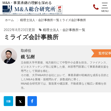
M&A・事業承継の理解を深める
当社はクオンツ総研ホールディングス(東証プライム上場、証券コード9552)の子会社です。
ホーム
税理士法人・会計事務所一覧
ミライズ会計事務所
2022年8月23日更新
税理士法人・会計事務所一覧
ミライズ会計事務所
取締役
鏡 弘樹
立命館大学卒業後、地方銀行にて中堅中小企業を担当。ファイナンス、
ビジネスマッチング等に従事した後、本部専門部署にて事業承継支援を
専門として実績を積む。
その後、大手M&A仲介会社において、事業承継や戦略的な成長を目的と
したM&Aを業種・規模問わず、多数成約に導く。
M&A総合研究所では、製造業や建設業、不動産業など幅広い業種を担
当。