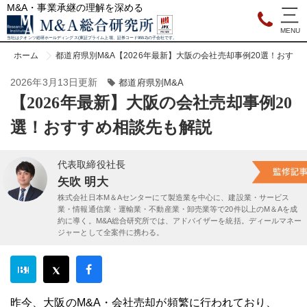
M&A・事業承継の理解を深める
当社はクオンツ総研ホールディングス(東証プライム上場、証券コード9552)の子会社です。
ホーム
都道府県別M&A
【2026年最新】大阪の会社売却事例20選！おすす
2026年3月13日更新
都道府県別M&A
【2026年最新】大阪の会社売却事例20
選！おすすめ相談先も解説
代表取締役社長
矢吹 明大
株式会社日本M＆Aセンターにて製造業を中心に、建設業・サービス
業・情報通信業・運輸業・不動産業・卸売業等で20件以上のM＆Aを成
約に導く。M&A総合研究所では、アドバイザーを統括。ディールマネー
ジャーとして全案件に携わる。
昨今、大阪のM&A・会社売却が頻繁に行われており、