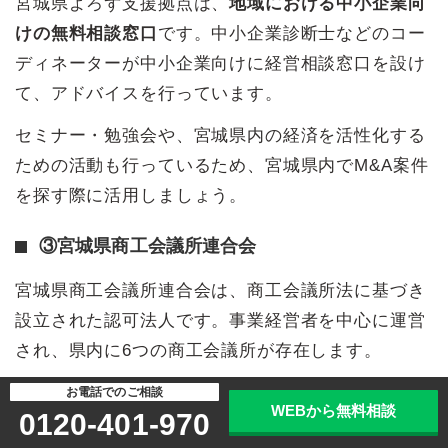
宮城県よろず支援拠点は、
地域における中小企業向
けの無料相談窓口
です。中小企業診断士などのコー
ディネーターが中小企業向けに経営相談窓口を設け
て、アドバイスを行っています。
セミナー・勉強会や、宮城県内の経済を活性化する
ための活動も行っているため、宮城県内でM&A案件
を探す際に活用しましょう。
③宮城県商工会議所連合会
宮城県商工会議所連合会は、商工会議所法に基づき
設立された認可法人です。事業経営者を中心に運営
され、県内に6つの商工会議所が存在します。
経営全般に関して問題解決に向けた指導を行い、専
お電話でのご相談
WEBから無料相談
0120-401-970
門家の派遣も実施
しています。希望する宮城県の