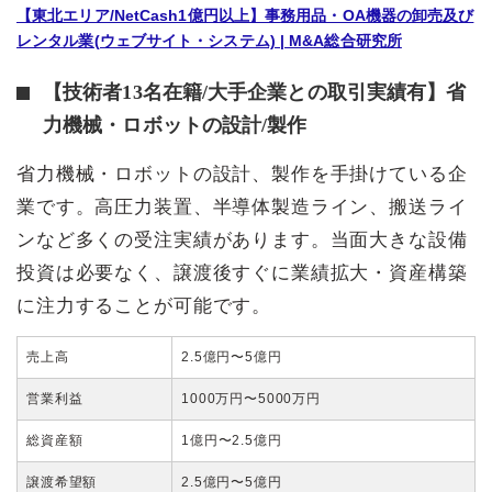
【東北エリア/NetCash1億円以上】事務用品・OA機器の卸売及び
レンタル業(ウェブサイト・システム) | M&A総合研究所
【技術者13名在籍/大手企業との取引実績有】省
力機械・ロボットの設計/製作
省力機械・ロボットの設計、製作を手掛けている企
業です。高圧力装置、半導体製造ライン、搬送ライ
ンなど多くの受注実績があります。当面大きな設備
投資は必要なく、譲渡後すぐに業績拡大・資産構築
に注力することが可能です。
売上高
2.5億円〜5億円
営業利益
1000万円〜5000万円
総資産額
1億円〜2.5億円
譲渡希望額
2.5億円〜5億円