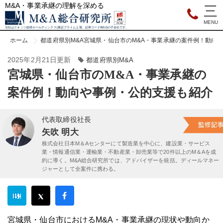
M&A・事業承継の理解を深める
当社はクオンツ総研ホールディングス(東証プライム上場、証券コード9552)の子会社です。
ホーム
都道府県別M&A
宮城県・仙台市のM&A・事業承継の案件例！動向
2025年2月21日更新
都道府県別M&A
宮城県・仙台市のM&A・事業承継の
案件例！動向や事例・公的支援も紹介
代表取締役社長
矢吹 明大
株式会社日本M＆Aセンターにて製造業を中心に、建設業・サービス
業・情報通信業・運輸業・不動産業・卸売業等で20件以上のM＆Aを成
約に導く。M&A総合研究所では、アドバイザーを統括。ディールマネー
ジャーとして全案件に携わる。
宮城県・仙台市におけるM&A・事業承継の現状や動向か