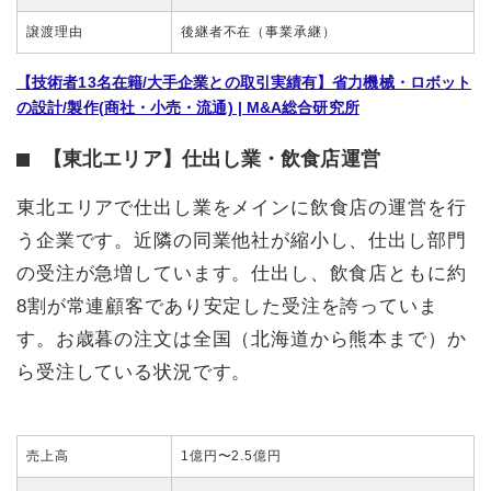
譲渡理由
後継者不在（事業承継）
【技術者13名在籍/大手企業との取引実績有】省力機械・ロボット
の設計/製作(商社・小売・流通) | M&A総合研究所
【東北エリア】仕出し業・飲食店運営
東北エリアで仕出し業をメインに飲食店の運営を行
う企業です。近隣の同業他社が縮小し、仕出し部門
の受注が急増しています。仕出し、飲食店ともに約
8割が常連顧客であり安定した受注を誇っていま
す。お歳暮の注文は全国（北海道から熊本まで）か
ら受注している状況です。
売上高
1億円〜2.5億円