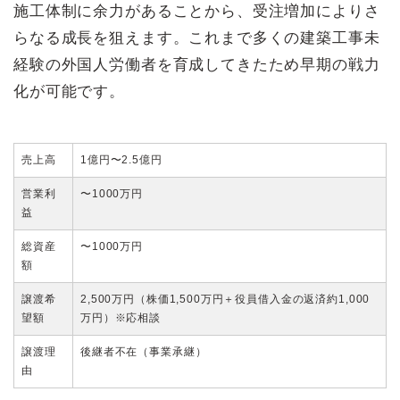
施工体制に余力があることから、受注増加によりさ
らなる成長を狙えます。これまで多くの建築工事未
経験の外国人労働者を育成してきたため早期の戦力
化が可能です。
売上高
1億円〜2.5億円
営業利
〜1000万円
益
総資産
〜1000万円
額
譲渡希
2,500万円（株価1,500万円＋役員借入金の返済約1,000
望額
万円）※応相談
譲渡理
後継者不在（事業承継）
由