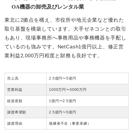
OA機器の卸売及びレンタル業
東北に2拠点を構え、市役所や地元企業など優れた
取引基盤を構築しています。大手ゼネコンとの取引
もあり、現場事務所へ事務用品や事務機器を手配し
ているのも強みです。NetCash1億円以上、修正営
業利益2,000万円程度と財務も良好です。
売上高
2.5億円〜5億円
営業利益
1000万円〜5000万円
総資産額
1億円〜2.5億円
譲渡希望額
2.5億円〜5億円
譲渡理由
後継者不在（事業承継）