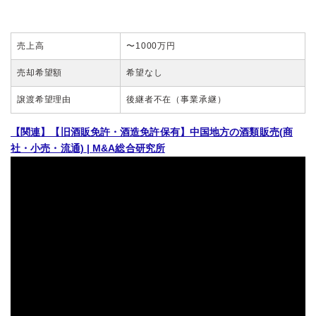
売上高
〜1000万円
売却希望額
希望なし
譲渡希望理由
後継者不在（事業承継）
【関連】【旧酒販免許・酒造免許保有】中国地方の酒類販売(商
社・小売・流通) | M&A総合研究所