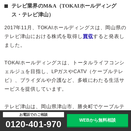
テレビ業界のM&A（TOKAIホールディング
ス・テレビ津山）
2017年11月、TOKAIホールディングスは、岡山県の
テレビ津山における株式を取得し
買収
すると発表し
ました。
TOKAIホールディングスは、トータルライフコンシ
ェルジュを目指し、LPガスやCATV（ケーブルテレ
ビ）、ブライダルや介護など、多岐にわたる生活サ
ービスを提供しています。
テレビ津山は、岡山県津山市、勝央町でケーブルテ
お電話でのご相談
レビにおいて、インターネット接続や多チャンネル
WEBから無料相談
0120-401-970
放送を、1万件の利用者に提供する会社です。