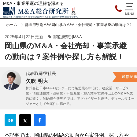
M&A・事業承継の理解を深める
当社はクオンツ総研ホールディングス(東証プライム上場、証券コード9552)の子会社です。
ホーム
都道府県別M&A
岡山県のM&A・会社売却・事業承継の動向は？案
2025年4月22日更新
都道府県別M&A
岡山県のM&A・会社売却・事業承継
の動向は？案件例や探し方も解説！
代表取締役社長
矢吹 明大
株式会社日本M＆Aセンターにて製造業を中心に、建設業・サービス
業・情報通信業・運輸業・不動産業・卸売業等で20件以上のM＆Aを成
約に導く。M&A総合研究所では、アドバイザーを統括。ディールマネー
ジャーとして全案件に携わる。
本記事では、岡山県のM&Aの動向から案件例、探し方や