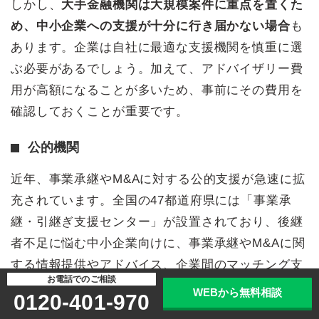
しかし、
大手金融機関は大規模案件に重点を置くた
め、中小企業への支援が十分に行き届かない場合
も
あります。企業は自社に最適な支援機関を慎重に選
ぶ必要があるでしょう。加えて、アドバイザリー費
用が高額になることが多いため、事前にその費用を
確認しておくことが重要です。
公的機関
近年、事業承継やM&Aに対する公的支援が急速に拡
充されています。全国の47都道府県には「事業承
継・引継ぎ支援センター」が設置されており、後継
者不足に悩む中小企業向けに、事業承継やM&Aに関
する情報提供やアドバイス、企業間のマッチング支
お電話でのご相談
援を無料で行っています。
WEBから無料相談
0120-401-970