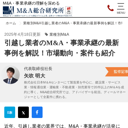
M&A・事業承継の理解を深める
当社はクオンツ総研ホールディングス(東証プライム上場、証券コード9552)の子会社です。
ホーム
業種別M&A
引越し業者のM&A・事業承継の最新事例を解説！市場
2025年4月18日更新
業種別M&A
引越し業者のM&A・事業承継の最新
事例を解説！市場動向・案件も紹介
代表取締役社長
矢吹 明大
株式会社日本M＆Aセンターにて製造業を中心に、建設業・サービス
業・情報通信業・運輸業・不動産業・卸売業等で20件以上のM＆Aを成
約に導く。M&A総合研究所では、アドバイザーを統括。ディールマネー
ジャーとして全案件に携わる。
近年、引越し業者の業界では、M&A・事業承継が活発に