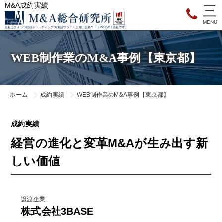
M&A成約実績
当社はクオンツ総研ホールディングス(東証プライム上場、証券コード9552)の子会社です。
WEB制作業のM&A事例【東京都】
ホーム
成約実績
WEB制作業のM&A事例【東京都】
成約実績
経営の進化と変革M&Aが生み出す新
しい価値
譲渡企業
株式会社3BASE