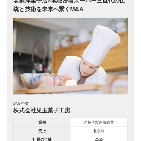
老舗洋菓子店×地域密着スーパー三世代の伝
統と技術を未来へ繋ぐM&A
譲渡企業
株式会社児玉菓子工房
業種
洋菓子製造販売業
売上
非公開
社長の年齢
25歳