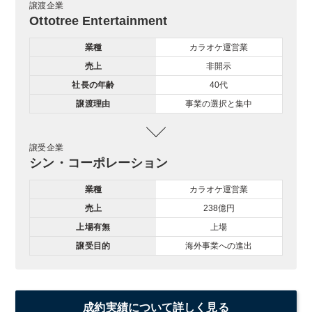
譲渡企業
Ottotree Entertainment
業種
カラオケ運営業
売上
非開示
社長の年齢
40代
譲渡理由
事業の選択と集中
譲受企業
シン・コーポレーション
業種
カラオケ運営業
売上
238億円
上場有無
上場
譲受目的
海外事業への進出
成約実績について詳しく見る