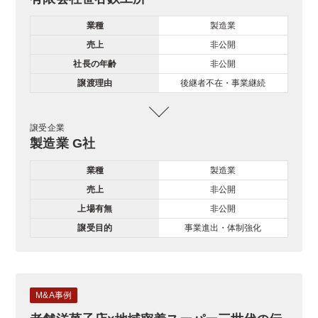
業種
製造業
売上
非公開
社長の年齢
非公開
譲渡理由
後継者不在・事業継続
譲受企業
製造業 G社
業種
製造業
売上
非公開
上場有無
非公開
譲受目的
事業進出・体制強化
M&A事例