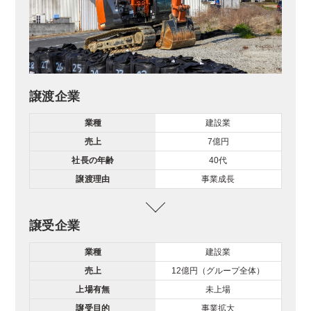
譲渡企業
業種
建設業
売上
7億円
社長の年齢
40代
譲渡理由
事業成長
譲受企業
業種
建設業
売上
12億円（グループ全体）
上場有無
未上場
譲受目的
事業拡大