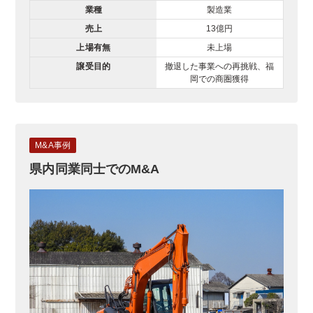
業種
製造業
売上
13億円
上場有無
未上場
譲受目的
撤退した事業への再挑戦、福
岡での商圏獲得
M&A事例
県内同業同士でのM&A