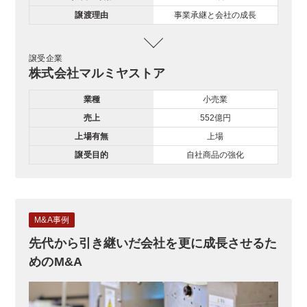
譲渡理由
事業承継と会社の成長
譲受企業
株式会社マルミヤストア
業種
小売業
売上
552億円
上場有無
上場
譲受目的
自社商品の強化
M&A事例
先代から引き継いだ会社を更に成長させるた
めのM&A