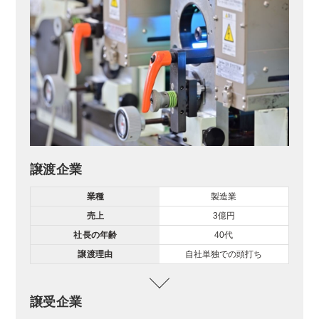
譲渡企業
業種
製造業
売上
3億円
社長の年齢
40代
譲渡理由
自社単独での頭打ち
譲受企業