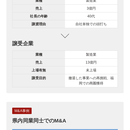
業種
製造業
売上
3億円
社長の年齢
40代
譲渡理由
自社単独での頭打ち
譲受企業
業種
製造業
売上
13億円
上場有無
未上場
譲受目的
撤退した事業への再挑戦、福
岡での商圏獲得
M&A事例
県内同業同士でのM&A