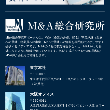
M&A総合研究所ポータルは、M&A（企業の合併、買収）/事業承継（親族
への承継、従業員への承継、M&Aで承継）の情報を専門的に分かりやすく
提供するメディアです。M&Aの情報の非対称性をなくし、M&Aがより身
近になるように情報発信していきます。M&Aを成功させるために適切な
M&A仲介会社もご紹介します。
東京本社
〒100-0005
東京都千代田区丸の内1-8-1 丸の内トラストタワーN館
17階(受付)
大阪オフィス
〒530-0011
大阪府大阪市北区大深町3-1 グランフロント大阪 タワー