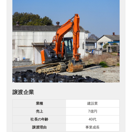
譲渡企業
業種
建設業
売上
7億円
社長の年齢
40代
譲渡理由
事業成長