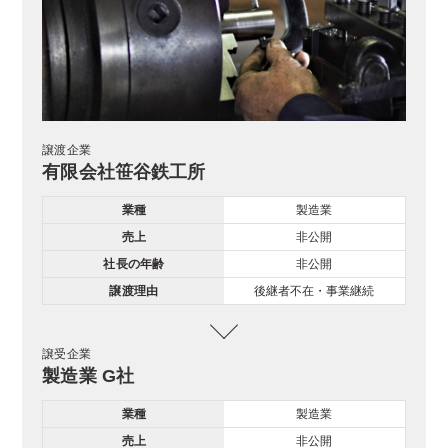
譲渡企業
有限会社笹谷鉄工所
業種
製造業
売上
非公開
社長の年齢
非公開
譲渡理由
後継者不在・事業継続
譲受企業
製造業 G社
業種
製造業
売上
非公開