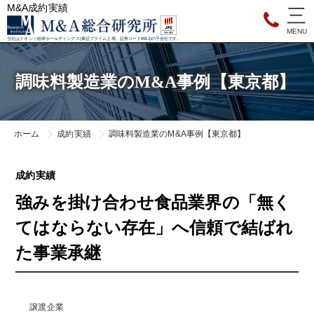
M&A成約実績
当社はクオンツ総研ホールディングス(東証プライム上場、証券コード9552)の子会社です。
調味料製造業のM&A事例【東京都】
ホーム
成約実績
調味料製造業のM&A事例【東京都】
成約実績
強みを掛け合わせ食品業界の「無く
てはならない存在」へ信頼で結ばれ
た事業承継
譲渡企業