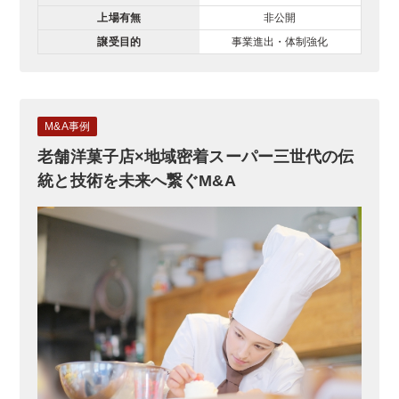
上場有無
非公開
譲受目的
事業進出・体制強化
M&A事例
老舗洋菓子店×地域密着スーパー三世代の伝
統と技術を未来へ繋ぐM&A