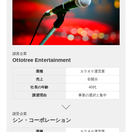
譲渡企業
Ottotree Entertainment
業種
カラオケ運営業
売上
非開示
社長の年齢
40代
譲渡理由
事業の選択と集中
譲受企業
シン・コーポレーション
業種
カラオケ運営業