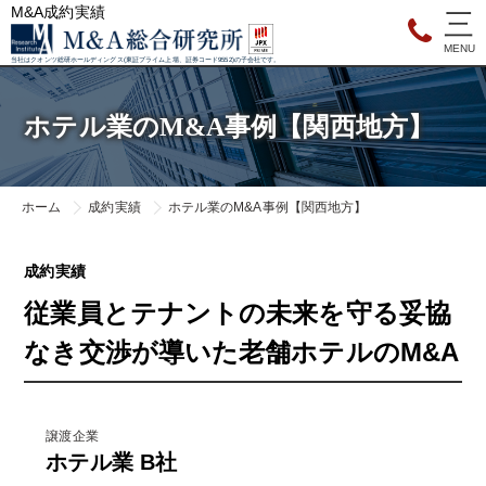
M&A成約実績
当社はクオンツ総研ホールディングス(東証プライム上場、証券コード9552)の子会社です。
ホテル業のM&A事例【関西地方】
ホーム
成約実績
ホテル業のM&A事例【関西地方】
成約実績
従業員とテナントの未来を守る妥協
なき交渉が導いた老舗ホテルのM&A
譲渡企業
ホテル業 B社