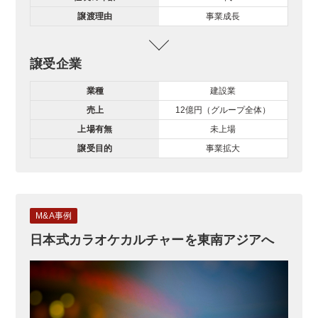
譲渡理由
事業成長
譲受企業
業種
建設業
売上
12億円（グループ全体）
上場有無
未上場
譲受目的
事業拡大
M&A事例
日本式カラオケカルチャーを東南アジアへ