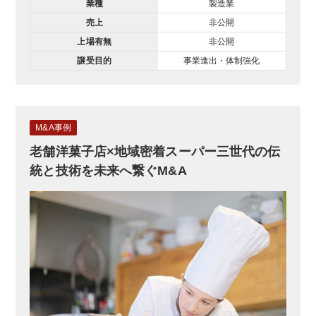
業種
製造業
売上
非公開
上場有無
非公開
譲受目的
事業進出・体制強化
M&A事例
老舗洋菓子店×地域密着スーパー三世代の伝
統と技術を未来へ繋ぐM&A