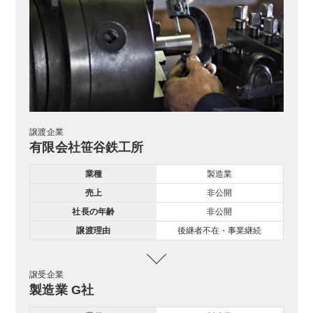
譲渡企業
有限会社笹谷鉄工所
業種
製造業
売上
非公開
社長の年齢
非公開
譲渡理由
後継者不在・事業継続
譲受企業
製造業 G社