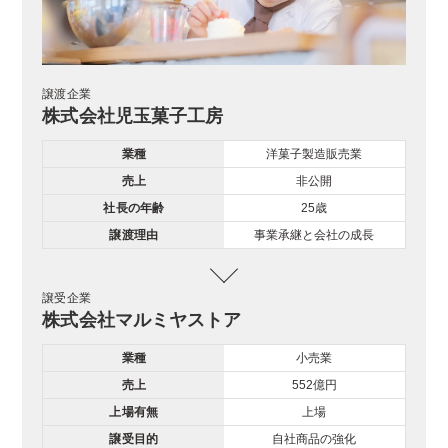
譲渡企業
株式会社児玉菓子工房
業種
洋菓子製造販売業
売上
非公開
社長の年齢
25歳
譲渡理由
事業承継と会社の成長
譲受企業
株式会社マルミヤストア
業種
小売業
売上
552億円
上場有無
上場
譲受目的
自社商品の強化