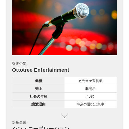
譲渡企業
Ottotree Entertainment
業種
カラオケ運営業
売上
非開示
社長の年齢
40代
譲渡理由
事業の選択と集中
譲受企業
シン・コーポレーション