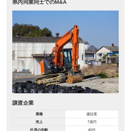
県内同業同士でのM&A
譲渡企業
業種
建設業
売上
7億円
社長の年齢
40代