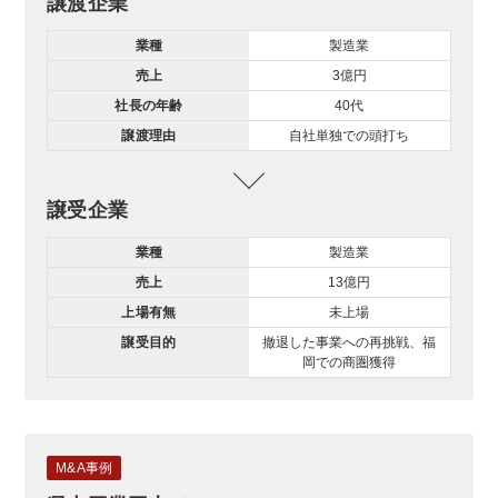
譲渡企業
業種
製造業
売上
3億円
社長の年齢
40代
譲渡理由
自社単独での頭打ち
譲受企業
業種
製造業
売上
13億円
上場有無
未上場
譲受目的
撤退した事業への再挑戦、福
岡での商圏獲得
M&A事例