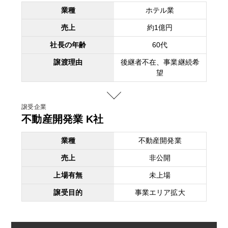
業種
ホテル業
売上
約1億円
社長の年齢
60代
譲渡理由
後継者不在、事業継続希
望
譲受企業
不動産開発業 K社
業種
不動産開発業
売上
非公開
上場有無
未上場
譲受目的
事業エリア拡大