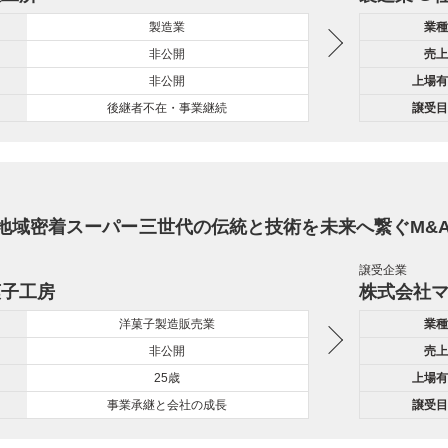
製造業
業種
非公開
売上
非公開
上場有
後継者不在・事業継続
譲受目
地域密着スーパー三世代の伝統と技術を未来へ繋ぐM&
譲受企業
菓子工房
株式会社
洋菓子製造販売業
業種
非公開
売上
25歳
上場有
事業承継と会社の成長
譲受目