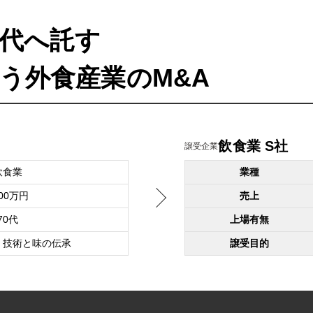
代へ託す
う外食産業のM&A
飲食業 S社
譲受企業
飲食業
業種
900万円
売上
70代
上場有無
、技術と味の伝承
譲受目的