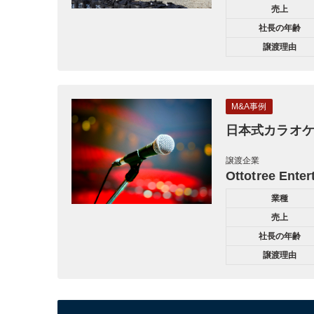
売上
社長の年齢
譲渡理由
M&A事例
日本式カラオ
譲渡企業
Ottotree Ente
業種
売上
社長の年齢
譲渡理由