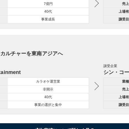
7億円
売上
40代
上場有
事業成長
譲受目
ケカルチャーを東南アジアへ
譲受企業
rtainment
シン・コ
カラオケ運営業
業種
非開示
売上
40代
上場有
事業の選択と集中
譲受目