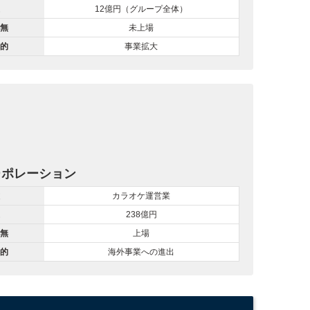
12億円（グループ全体）
無
未上場
的
事業拡大
ーポレーション
カラオケ運営業
238億円
無
上場
的
海外事業への進出