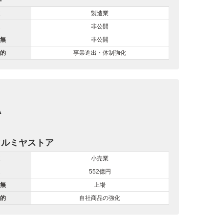
製造業
非公開
無
非公開
的
事業進出・体制強化
A
マルミヤストア
小売業
552億円
無
上場
的
自社商品の強化