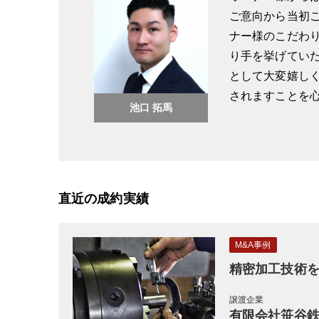
ご意向から当初
ナー様のこだわ
り手を挙げてい
として大変嬉し
されますことを
池口 拓馬
直近の成約実績
M&A事例
精密加工技術
譲渡企業
有限会社笹谷