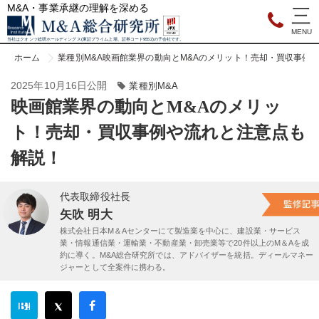
M&A・事業承継の理解を深める
当社はクオンツ総研ホールディングス(東証プライム上場、証券コード9552)の子会社です。
ホーム
業種別M&A
映画館業界の動向とM&Aのメリット！売却・買収事例
2025年10月16日公開
業種別M&A
映画館業界の動向とM&Aのメリッ
ト！売却・買収事例や流れと注意点も
解説！
代表取締役社長
矢吹 明大
株式会社日本M＆Aセンターにて製造業を中心に、建設業・サービス
業・情報通信業・運輸業・不動産業・卸売業等で20件以上のM＆Aを成
約に導く。M&A総合研究所では、アドバイザーを統括。ディールマネー
ジャーとして全案件に携わる。