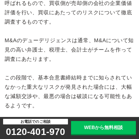
呼ばれるもので、買収側が売却側の会社の企業価値
評価を行い、買収にあたってのリスクについて徹底
調査するものです。
M&Aのデューデリジェンスは通常、M&Aについて知
見の高い弁護士、税理士、会計士がチームを作って
調査にあたります。
この段階で、基本合意書締結時までに知らされてい
なかった重大なリスクが発見された場合には、大幅
な減額交渉や、最悪の場合は破談になる可能性もあ
るようです。
最終交渉と最終契約の締結
お電話でのご相談
WEBから無料相談
0120-401-970
デューデリジェンスの結果、買収側がM&Aを進めて