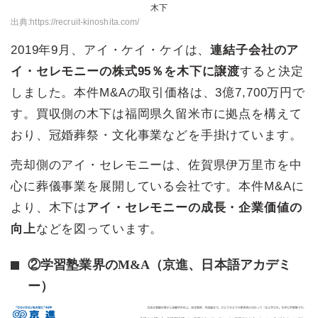
木下
出典:
https://recruit-kinoshita.com/
2019年9月、アイ・ケイ・ケイは、
連結子会社のア
イ・セレモニーの株式95％を木下に譲渡
すると決定
しました。本件M&Aの取引価格は、3億7,700万円で
す。買収側の木下は福岡県久留米市に拠点を構えて
おり、冠婚葬祭・文化事業などを手掛けています。
売却側のアイ・セレモニーは、佐賀県伊万里市を中
心に葬儀事業を展開している会社です。本件M&Aに
より、木下は
アイ・セレモニーの成長・企業価値の
向上
などを図っています。
②学習塾業界のM&A（京進、日本語アカデミ
ー）