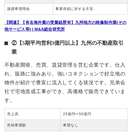
譲渡希望理由
事業存続に対する不安
【関連】【有名海外賞の受賞経歴有】九州地方の映像制作業(その
他サービス等) | M&A総合研究所
②【5期平均営利3億円以上】九州の不動産取引
業
不動産開発、売買、賃貸管理を営む企業です。仕入
れ、販路に強みあり。強いコネクションで好立地の
物件が紹介で豊富に流入してくる状況です。兄弟会
社で宅地造成工事ができ、高価格で販売できていま
す。
売上高
25億円〜50億円
売却希望額
希望なし