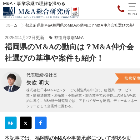
M&A・事業承継の理解を深める
当社はクオンツ総研ホールディングス(東証プライム上場、証券コード9552)の子会社です。
ホーム
都道府県別M&A
福岡県のM&Aの動向は？M&A仲介会社選びの基準
2025年4月22日更新
都道府県別M&A
福岡県のM&Aの動向は？M&A仲介会
社選びの基準や案件も紹介！
代表取締役社長
矢吹 明大
株式会社日本M＆Aセンターにて製造業を中心に、建設業・サービス
業・情報通信業・運輸業・不動産業・卸売業等で20件以上のM＆Aを成
約に導く。M&A総合研究所では、アドバイザーを統括。ディールマネー
ジャーとして全案件に携わる。
本記事では、福岡県のM&Aや事業承継について現状や動