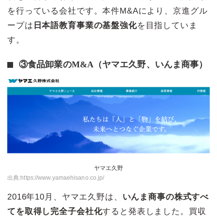
を行っている会社です。本件M&Aにより、京進グル
ープは
日本語教育事業の基盤強化
を目指していま
す。
③食品卸業のM&A（ヤマエ久野、いんま商事）
ヤマエ久野
出典:
https://www.yamaehisano.co.jp/
2016年10月、ヤマエ久野は、
いんま商事の株式すべ
てを取得し完全子会社化
すると発表しました。買収