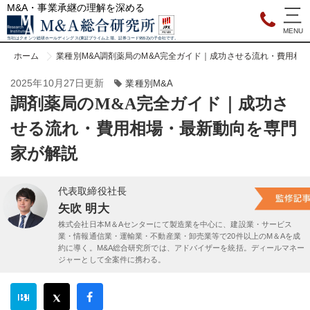
M&A・事業承継の理解を深める
当社はクオンツ総研ホールディングス(東証プライム上場、証券コード9552)の子会社です。
ホーム
業種別M&A
調剤薬局のM&A完全ガイド｜成功させる流れ・費用相
2025年10月27日更新
業種別M&A
調剤薬局のM&A完全ガイド｜成功さ
せる流れ・費用相場・最新動向を専門
家が解説
代表取締役社長
矢吹 明大
株式会社日本M＆Aセンターにて製造業を中心に、建設業・サービス
業・情報通信業・運輸業・不動産業・卸売業等で20件以上のM＆Aを成
約に導く。M&A総合研究所では、アドバイザーを統括。ディールマネー
ジャーとして全案件に携わる。