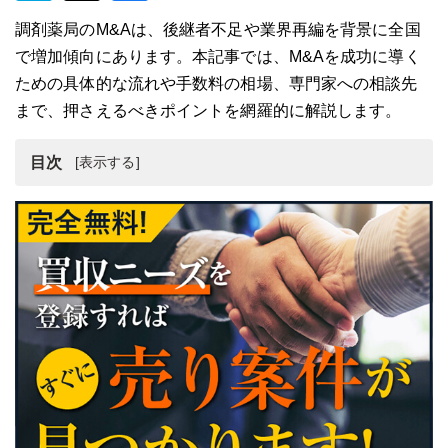
調剤薬局のM&Aは、後継者不足や業界再編を背景に全国
で増加傾向にあります。本記事では、M&Aを成功に導く
ための具体的な流れや手数料の相場、専門家への相談先
まで、押さえるべきポイントを網羅的に解説します。
目次
調剤薬局のM&Aが急増している背景
調剤薬局M&Aの最新動向と実施するメリット
調剤薬局M&Aの具体的な流れ【10ステップで解説】
調剤薬局M&Aで発生する手数料の内訳と相場
【東京/大阪】調剤薬局の売買の相談先
東京・大阪で調剤薬局を売買する際のポイント
まとめ