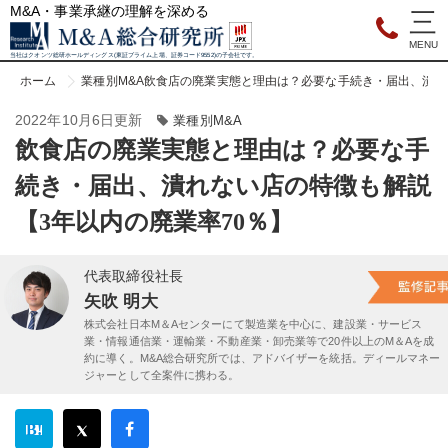
M&A・事業承継の理解を深める
当社はクオンツ総研ホールディングス(東証プライム上場、証券コード9552)の子会社です。
ホーム
業種別M&A
飲食店の廃業実態と理由は？必要な手続き・届出、潰れ
2022年10月6日更新
業種別M&A
飲食店の廃業実態と理由は？必要な手
続き・届出、潰れない店の特徴も解説
【3年以内の廃業率70％】
代表取締役社長
矢吹 明大
株式会社日本M＆Aセンターにて製造業を中心に、建設業・サービス
業・情報通信業・運輸業・不動産業・卸売業等で20件以上のM＆Aを成
約に導く。M&A総合研究所では、アドバイザーを統括。ディールマネー
ジャーとして全案件に携わる。