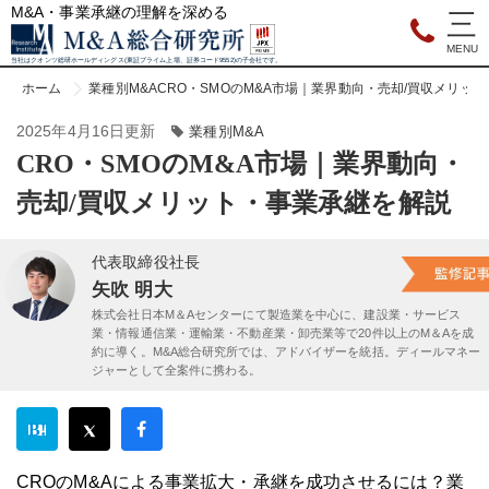
M&A・事業承継の理解を深める
当社はクオンツ総研ホールディングス(東証プライム上場、証券コード9552)の子会社です。
ホーム
業種別M&A
CRO・SMOのM&A市場｜業界動向・売却/買収メリッ
2025年4月16日更新
業種別M&A
CRO・SMOのM&A市場｜業界動向・
売却/買収メリット・事業承継を解説
代表取締役社長
矢吹 明大
株式会社日本M＆Aセンターにて製造業を中心に、建設業・サービス
業・情報通信業・運輸業・不動産業・卸売業等で20件以上のM＆Aを成
約に導く。M&A総合研究所では、アドバイザーを統括。ディールマネー
ジャーとして全案件に携わる。
CROのM&Aによる事業拡大・承継を成功させるには？業