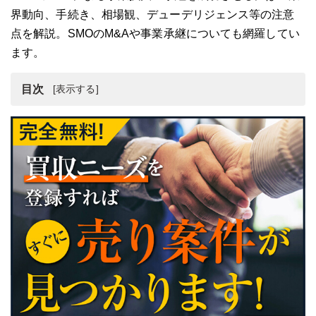
界動向、手続き、相場観、デューデリジェンス等の注意
点を解説。SMOのM&Aや事業承継についても網羅してい
ます。
目次
CRO・SMO業界の現状
CRO・SMO業界のM&A最新動向
CRO・SMO業界のM&Aを行うメリット
CRO・SMO業界のM&Aスキーム
CRO・SMO業界のM&A案件例
CRO・SMO業界のM&A事例
CRO・SMO業界のM&A・売却・買収相場