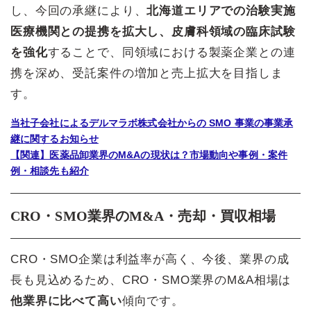
し、今回の承継により、
北海道エリアでの治験実施
医療機関との提携を拡大し、皮膚科領域の臨床試験
を強化
することで、同領域における製薬企業との連
携を深め、受託案件の増加と売上拡大を目指しま
す。
当社子会社によるデルマラボ株式会社からの SMO 事業の事業承
継に関するお知らせ
【関連】医薬品卸業界のM&Aの現状は？市場動向や事例・案件
例・相談先も紹介
CRO・SMO業界のM&A・売却・買収相場
CRO・SMO企業は利益率が高く、今後、業界の成
長も見込めるため、CRO・SMO業界のM&A相場は
他業界に比べて高い
傾向です。