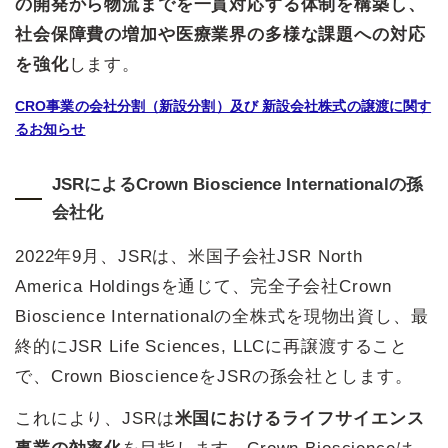
の開発から物流までを一貫対応する体制を構築し、
社会保障費の増加や医療業界の多様な課題への対応
を強化
します。
CRO事業の会社分割（新設分割）及び 新設会社株式の譲渡に関す
るお知らせ
JSRによるCrown Bioscience Internationalの孫
会社化
2022年9月、JSRは、米国子会社JSR North
America Holdingsを通じて、完全子会社Crown
Bioscience Internationalの全株式を現物出資し、最
終的にJSR Life Sciences, LLCに再譲渡すること
で、Crown BioscienceをJSRの孫会社とします。
これにより、JSRは
米国におけるライフサイエンス