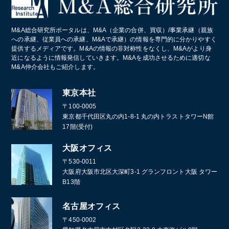
M&A総合研究所ポータルは、M&A（企業の合併、買収）/事業承継（親族
への承継、従業員への承継、M&Aで承継）の情報を専門的に分かりやすく
提供するメディアです。M&Aの情報の非対称性をなくし、M&Aがより身
近になるように情報発信していきます。M&Aを成功させるために適切な
M&A仲介会社もご紹介します。
東京本社
〒100-0005
東京都千代田区丸の内1-8-1 丸の内トラストタワーN館
17階(受付)
大阪オフィス
〒530-0011
大阪府大阪市北区大深町3-1 グランフロント大阪 タワー
B13階
名古屋オフィス
〒450-0002