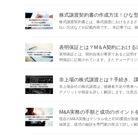
株式譲渡契約書の作成方法！ひな
株式譲渡契約書とは、株式譲渡におけるさまざ
払い方法などが記載内容です。 本記事では、株
表明保証とは？M＆A契約における
表明保証とは、契約自体が事実であると証明す
明保証に記載されています。またデューデリジェ
非上場の株式譲渡とは？手続き、
非上場会社の株式譲渡は、後継者不足や将来へ
デメリットや税金を詳しく解説します。注意点も
M&A実務の手順と成功のポイント
現在のM&A実務はデジタル化とESG重視が加
値算定、成功の秘訣を専門家の視点で詳しく解