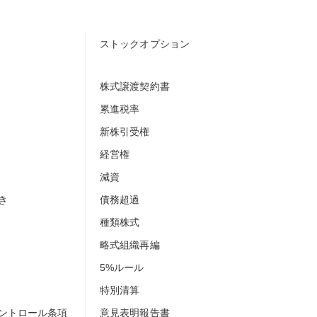
ストックオプション
株式譲渡契約書
累進税率
新株引受権
経営権
減資
き
債務超過
種類株式
略式組織再編
5%ルール
特別清算
ントロール条項
意見表明報告書