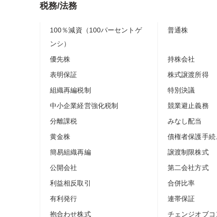
税務/法務
100％減資（100パーセントゲ
普通株
ンシ）
優先株
持株会社
表明保証
株式譲渡所得
組織再編税制
特別決議
中小企業経営強化税制
競業避止義務
分離課税
みなし配当
黄金株
債権者保護手続
簡易組織再編
譲渡制限株式
公開会社
第二会社方式
利益相反取引
合併比率
有利発行
連帯保証
抱合わせ株式
チェンジオブコ