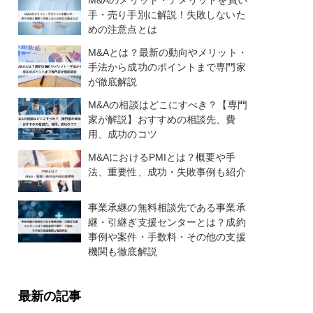
M&Aのメリット・デメリットを買い
手・売り手別に解説！失敗しないた
めの注意点とは
M&Aとは？最新の動向やメリット・
手法から成功のポイントまで専門家
が徹底解説
M&Aの相談はどこにすべき？【専門
家が解説】おすすめの相談先、費
用、成功のコツ
M&AにおけるPMIとは？概要や手
法、重要性、成功・失敗事例も紹介
事業承継の無料相談先である事業承
継・引継ぎ支援センターとは？成約
事例や案件・手数料・その他の支援
機関も徹底解説
最新の記事