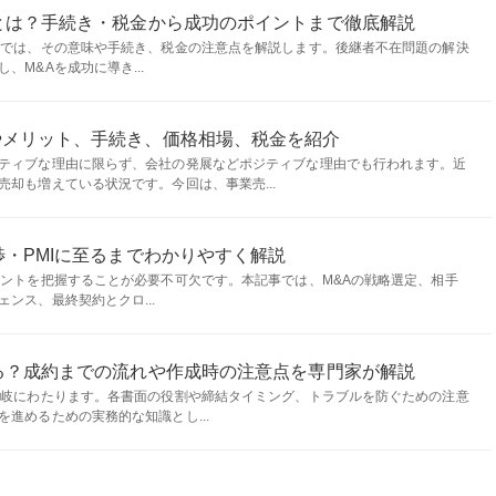
とは？手続き・税金から成功のポイントまで徹底解説
事では、その意味や手続き、税金の注意点を解説します。後継者不在問題の解決
M&Aを成功に導き...
やメリット、手続き、価格相場、税金を紹介
ティブな理由に限らず、会社の発展などポジティブな理由でも行われます。近
却も増えている状況です。今回は、事業売...
渉・PMIに至るまでわかりやすく解説
イントを把握することが必要不可欠です。本記事では、M&Aの戦略選定、相手
ンス、最終契約とクロ...
る？成約までの流れや作成時の注意点を専門家が解説
多岐にわたります。各書面の役割や締結タイミング、トラブルを防ぐための注意
進めるための実務的な知識とし...