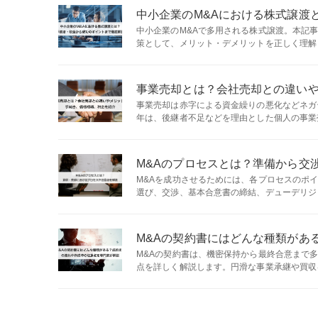
中小企業のM&Aにおける株式譲渡
中小企業のM&Aで多用される株式譲渡。本記
策として、メリット・デメリットを正しく理解し、
事業売却とは？会社売却との違い
事業売却は赤字による資金繰りの悪化などネガ
年は、後継者不足などを理由とした個人の事業売
M&Aのプロセスとは？準備から交
M&Aを成功させるためには、各プロセスのポ
選び、交渉、基本合意書の締結、デューデリジェ
M&Aの契約書にはどんな種類があ
M&Aの契約書は、機密保持から最終合意まで
点を詳しく解説します。円滑な事業承継や買収を