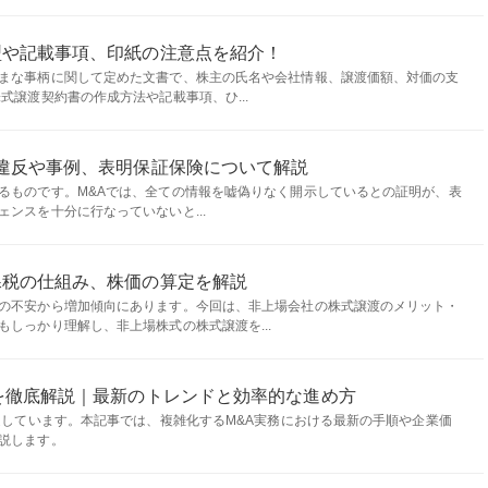
型や記載事項、印紙の注意点を紹介！
まな事柄に関して定めた文書で、株主の氏名や会社情報、譲渡価額、対価の支
式譲渡契約書の作成方法や記載事項、ひ...
違反や事例、表明保証保険について解説
るものです。M&Aでは、全ての情報を嘘偽りなく開示しているとの証明が、表
ンスを十分に行なっていないと...
課税の仕組み、株価の算定を解説
の不安から増加傾向にあります。今回は、非上場会社の株式譲渡のメリット・
しっかり理解し、非上場株式の株式譲渡を...
を徹底解説｜最新のトレンドと効率的な進め方
速しています。本記事では、複雑化するM&A実務における最新の手順や企業価
説します。