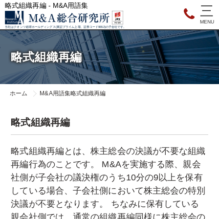
略式組織再編 - M&A用語集
当社はクオンツ総研ホールディングス(東証プライム上場、証券コード9552)の子会社です。
略式組織再編
ホーム
M&A用語集
略式組織再編
略式組織再編
略式組織再編とは、株主総会の決議が不要な組織
再編行為のことです。 M&Aを実施する際、親会
社側が子会社の議決権のうち10分の9以上を保有
している場合、子会社側において株主総会の特別
決議が不要となります。 ちなみに保有している
親会社側では、通常の組織再編同様に株主総会の