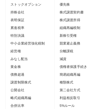
ストックオプション
優先株
持株会社
株式譲渡契約書
表明保証
株式譲渡所得
累進税率
組織再編税制
特別決議
新株引受権
中小企業経営強化税制
競業避止義務
経営権
分離課税
みなし配当
減資
黄金株
債権者保護手続き
債務超過
簡易組織再編
譲渡制限株式
種類株式
公開会社
第二会社方式
略式組織再編
利益相反取引
合併比率
5%ルール