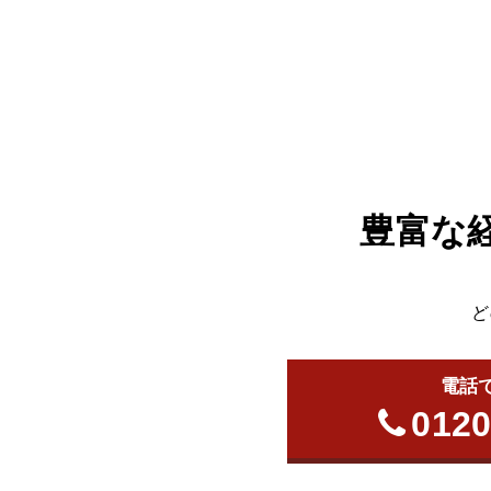
豊富な
ど
電話
0120