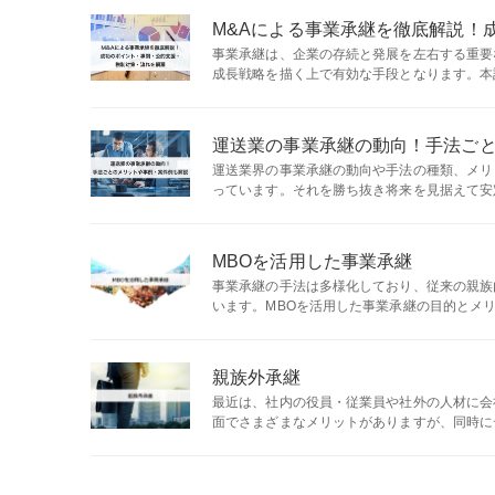
M&Aによる事業承継を徹底解説！
事業承継は、企業の存続と発展を左右する重要
成長戦略を描く上で有効な手段となります。本記事
運送業の事業承継の動向！手法ご
運送業界の事業承継の動向や手法の種類、メリ
っています。それを勝ち抜き将来を見据えて安定
MBOを活用した事業承継
事業承継の手法は多様化しており、従来の親族
います。MBOを活用した事業承継の目的とメリ
親族外承継
最近は、社内の役員・従業員や社外の人材に会
面でさまざまなメリットがありますが、同時にデ