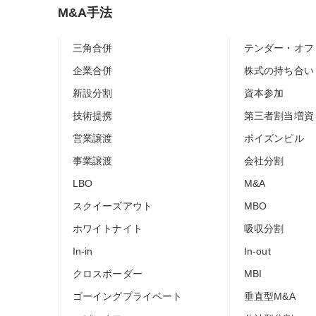
M&A手法
三角合併
テンダー・オフ
企業合併
株式の持ち合い
新設分割
資本参加
技術提携
第三者割当増資
営業譲渡
ポイズンピル
事業譲渡
会社分割
LBO
M&A
スクイーズアウト
MBO
ホワイトナイト
吸収分割
In-in
In-out
クロスボーダー
MBI
ゴーイングプライベート
垂直型M&A