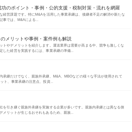
成功のポイント・事例・公的支援・税制対策・流れを網羅
な経営課題です。特にM&Aを活用した事業承継は、後継者不足の解消や新たな
では、M&Aによる...
とのメリットや事例・案件例も解説
ットやデメリットを紹介します。運送業界は需要が高まる中、競争も激しくな
した経営を実践するには、事業承継の準備...
内承継だけでなく、親族外承継、M&A、MBOなどの様々な手法が使用されて
ット、事業承継の注意点、投資...
社を引き継ぐ親族外承継を実施する企業が多いです。親族内承継とは異なる側
メリットが生じるおそれもあるため、親族...