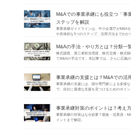
M&Aでの事業承継にも役立つ「事
ステップを解説
事業承継ガイドラインは、中小企業庁がM&A
や具体的な5つのステップ、活用方法までわか
M&Aの手法・やり方とは？分類一
株式譲渡、第三者割当増資、株式交換・株式移
てM&Aの手法です。本記事では、さらに広義のM
事業承継の支援とは？M&Aでの活用
事業承継の支援には、国や専門家による多様な
で、自社に最適な支援を見つけるためのポイン
事業承継対策のポイントは？考え
事業承継の対策はなぜ必要？親族・従業員・M
イントまで解説。