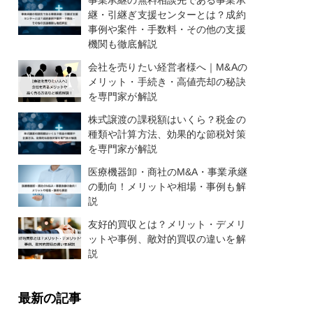
事業承継の無料相談先である事業承
継・引継ぎ支援センターとは？成約
事例や案件・手数料・その他の支援
機関も徹底解説
会社を売りたい経営者様へ｜M&Aの
メリット・手続き・高値売却の秘訣
を専門家が解説
株式譲渡の課税額はいくら？税金の
種類や計算方法、効果的な節税対策
を専門家が解説
医療機器卸・商社のM&A・事業承継
の動向！メリットや相場・事例も解
説
友好的買収とは？メリット・デメリ
ットや事例、敵対的買収の違いを解
説
最新の記事