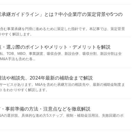
業承継ガイドライン」とは？中小企業庁の策定背景や5つの
を含む事業承継を円滑に進めるために策定した指針です。本記事では、策定背景
りやすく解説します。
覧・選ぶ際のポイントやメリット・デメリットを解説
転、TOB、MBO、事業譲渡、吸収合併、新設合併、吸収分割、新設分割は全
&A手法も含めた各...
法や相談先、2024年最新の補助金まで解説
サービスがあります。M&Aを含めた承継方法の相談先や、最新の補助金制度ま
トをわかりやすく解説します。
方・事前準備の方法・注意点などを徹底解説
&Aの選択肢、具体的な進め方5ステップ、税制・補助金活用法、失敗回避のポ