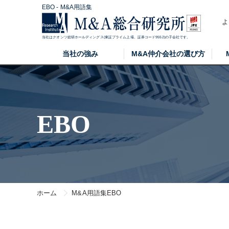
EBO - M&A用語集
よ
当社はクオンツ総研ホールディングス(東証プライム上場、証券コード9552)の子会社です。
当社の強み
M&A仲介会社の選び方
EBO
ホーム
M&A用語集
EBO