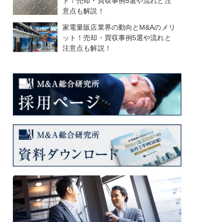
ト！売却・買収事例5選や流れと注
意点も解説！
家電量販店業界の動向とM&Aのメリ
ット！売却・買収事例5選や流れと
注意点も解説！