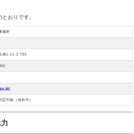
のとおりです。
事務所
1-21-2-705
4分
ax.jp/
対応可能（海外可）
魅力