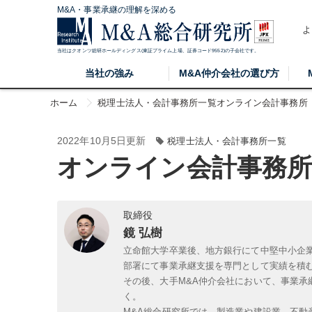
M&A・事業承継の理解を深める
よ
当社はクオンツ総研ホールディングス(東証プライム上場、証券コード9552)の子会社です。
当社の強み
M&A仲介会社の選び方
ホーム
税理士法人・会計事務所一覧
オンライン会計事務所
2022年10月5日更新
税理士法人・会計事務所一覧
オンライン会計事務所
取締役
鏡 弘樹
立命館大学卒業後、地方銀行にて中堅中小企
部署にて事業承継支援を専門として実績を積
その後、大手M&A仲介会社において、事業承
く。
M&A総合研究所では、製造業や建設業、不動