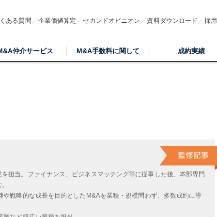
くある質問
企業価値算定
セカンドオピニオン
資料ダウンロード
採
M&A仲介サービス
M&A手数料に関して
成約実績
業を担当。ファイナンス、ビジネスマッチング等に従事した後、本部専門
む。
継や戦略的な成長を目的としたM&Aを業種・規模問わず、多数成約に導
産業など幅広い業種を担当。