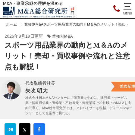
M&A・事業承継の理解を深める
当社はクオンツ総研ホールディングス(東証プライム上場、証券コード9552)の子会社です。
ホーム
業種別M&A
スポーツ用品業界の動向とM＆Aのメリット！売却・買
2025年9月19日更新
業種別M&A
スポーツ用品業界の動向とM＆Aのメ
リット！売却・買収事例や流れと注意
点も解説！
代表取締役社長
矢吹 明大
株式会社日本M＆Aセンターにて製造業を中心に、建設業・サービス
業・情報通信業・運輸業・不動産業・卸売業等で20件以上のM＆Aを成
約に導く。M&A総合研究所では、アドバイザーを統括。ディールマネー
ジャーとして全案件に携わる。