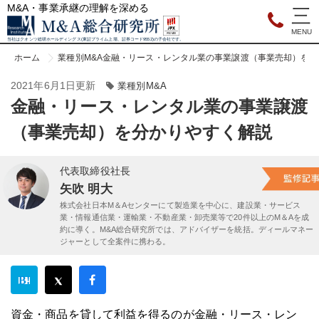
M&A・事業承継の理解を深める
当社はクオンツ総研ホールディングス(東証プライム上場、証券コード9552)の子会社です。
ホーム
業種別M&A
金融・リース・レンタル業の事業譲渡（事業売却）を分
2021年6月1日更新
業種別M&A
金融・リース・レンタル業の事業譲渡
（事業売却）を分かりやすく解説
代表取締役社長
矢吹 明大
株式会社日本M＆Aセンターにて製造業を中心に、建設業・サービス
業・情報通信業・運輸業・不動産業・卸売業等で20件以上のM＆Aを成
約に導く。M&A総合研究所では、アドバイザーを統括。ディールマネー
ジャーとして全案件に携わる。
資金・商品を貸して利益を得るのが金融・リース・レン