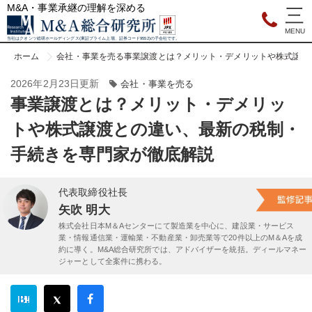
M&A・事業承継の理解を深める
当社はクオンツ総研ホールディングス(東証プライム上場、証券コード9552)の子会社です。
ホーム
会社・事業を売る
事業譲渡とは？メリット・デメリットや株式譲渡
2026年2月23日更新
会社・事業を売る
事業譲渡とは？メリット・デメリッ
トや株式譲渡との違い、最新の税制・
手続きを専門家が徹底解説
代表取締役社長
矢吹 明大
株式会社日本M＆Aセンターにて製造業を中心に、建設業・サービス
業・情報通信業・運輸業・不動産業・卸売業等で20件以上のM＆Aを成
約に導く。M&A総合研究所では、アドバイザーを統括。ディールマネー
ジャーとして全案件に携わる。