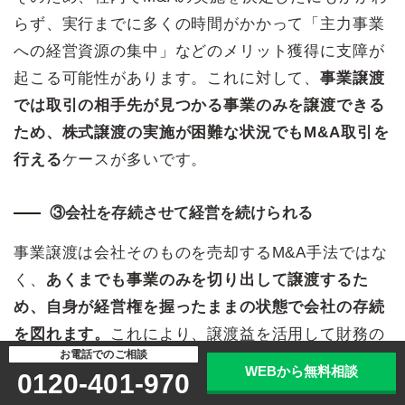
らず、実行までに多くの時間がかかって「主力事業
への経営資源の集中」などのメリット獲得に支障が
起こる可能性があります。これに対して、
事業譲渡
では取引の相手先が見つかる事業のみを譲渡できる
ため、株式譲渡の実施が困難な状況でもM&A取引を
行える
ケースが多いです。
③会社を存続させて経営を続けられる
事業譲渡は会社そのものを売却するM&A手法ではな
く、
あくまでも事業のみを切り出して譲渡するた
め、自身が経営権を握ったままの状態で会社の存続
を図れます。
これにより、譲渡益を活用して財務の
お電話でのご相談
健全化・新規事業の開拓などを実施することも可能
WEBから無料相談
0120-401-970
です。