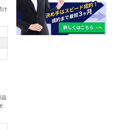
続け
部品
ボ