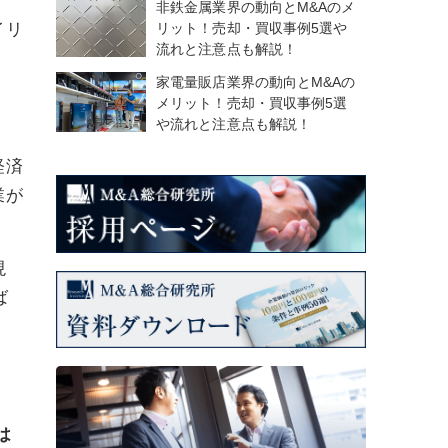
非鉄金属業界の動向とM&Aのメ
リット！売却・買収事例5選や
イリ
流れと注意点も解説！
家電量販店業界の動向とM&Aの
メリット！売却・買収事例5選
や流れと注意点も解説！
経済
業が
現
ば
は