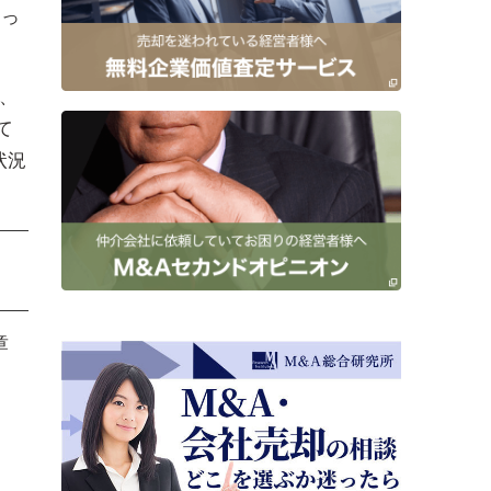
なっ
％、
て
状況
章