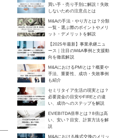
買い手・売り手別に解説！失敗
しないための注意点とは
M&Aの手法・やり方とは？分類
一覧・選ぶ際のポイントやメリ
ット・デメリットを解説
【2025年最新】事業承継ニュ
ース｜注目のM&A事例と支援動
向を徹底解説
M&AにおけるPMIとは？概要や
手法、重要性、成功・失敗事例
も紹介
セミリタイア生活の現実とは？
必要資金の目安やFIREとの違
い、成功へのステップを解説
EV/EBITDA倍率とは？8倍は高
い、安い？目安、計算方法を解
説
M&Aにおける株式交換のメリッ