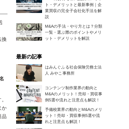
ト・デメリットと最新事例｜企
業買収の完全子会社化手法を解
説
活
M&Aの手法・やり方とは？分類
一覧・選ぶ際のポイントやメリ
ット・デメリットを解説
転換
最新の記事
はみんぐふる社会保険労務士法
人 みやこ事務所
名
。
コンテンツ制作業界の動向と
M&Aのメリット！売却・買収事
す。
例5選や流れと注意点も解説！
ほか
予備校業界の動向とM&Aのメリ
ット！売却・買収事例5選や流
製品
れと注意点も解説！