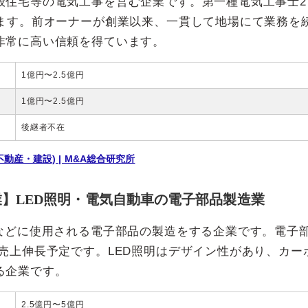
般住宅等の電気工事を営む企業です。第一種電気工事士2
います。前オーナーが創業以来、一貫して地場にて業務を
非常に高い信頼を得ています。
1億円〜2.5億円
1億円〜2.5億円
後継者不在
産・建設) | M&A総合研究所
業】LED照明・電気自動車の電子部品製造業
車などに使用される電子部品の製造をする企業です。電子
売上伸長予定です。LED照明はデザイン性があり、カー
る企業です。
2.5億円〜5億円