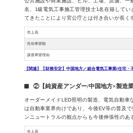
公共施設や商業施設、ビル、工場、店舗、一
名、1級電気工事施工管理技士1名在籍して
てきたことにより官公庁とは付き合いが長く
売上高
売却希望額
譲渡希望理由
【関連】【財務安定】中国地方／総合電気工事業(住宅・不動
②【純資産アンダー/中国地方×製造
オーダーメイドLED照明の製造、電気自動
は自動車業界向けであり、今後EV等の普及で
ンニュートラルの観点からも今後伸張性のあ
売上高