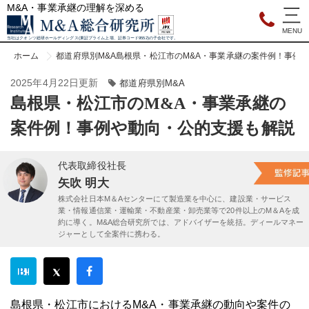
M&A・事業承継の理解を深める
当社はクオンツ総研ホールディングス(東証プライム上場、証券コード9552)の子会社です。
ホーム
都道府県別M&A
島根県・松江市のM&A・事業承継の案件例！事例
2025年4月22日更新
都道府県別M&A
島根県・松江市のM&A・事業承継の
案件例！事例や動向・公的支援も解説
代表取締役社長
矢吹 明大
株式会社日本M＆Aセンターにて製造業を中心に、建設業・サービス
業・情報通信業・運輸業・不動産業・卸売業等で20件以上のM＆Aを成
約に導く。M&A総合研究所では、アドバイザーを統括。ディールマネー
ジャーとして全案件に携わる。
島根県・松江市におけるM&A・事業承継の動向や案件の