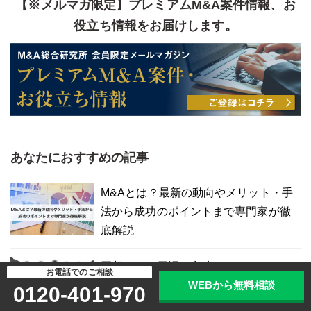
【※メルマガ限定】プレミアムM&A案件情報、お
役立ち情報をお届けします。
あなたにおすすめの記事
M&Aとは？最新の動向やメリット・手
法から成功のポイントまで専門家が徹
底解説
買収とは？用語の意味やメリット・デ
お電話でのご相談
WEBから無料相談
メリット、M&A手法、買収防衛策も解
0120-401-970
説