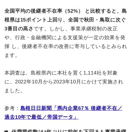
全国平均の後継者不在率（52%） と比較すると、島
根県は15ポイント上回り、全国で秋田・鳥取に次ぐ
3番目の高さ
です。しかし、事業承継税制の改正
や、行政・金融機関による支援策が一定の効果を発
揮 し、後継者不在率の改善に寄与しているとみられ
ます。
本調査は、島根県内に本社を置く1,114社を対象
に、2022年10月から2023年10月にかけて実施され
ました。
参考：
島根日日新聞「県内企業67％ 後継者不在／
過去10年で最低／帝国データ」
休廃業件数は4年ぶりに前年を下回るも事業承継