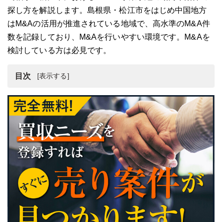
探し方を解説します。島根県・松江市をはじめ中国地方
はM&Aの活用が推進されている地域で、高水準のM&A件
数を記録しており、M&Aを行いやすい環境です。M&Aを
検討している方は必見です。
目次
島根県の産業に見られる特徴
島根県・松江市のM&A・会社売却・事業承継の最新動向
島根県近郊のM&A・事業承継の案件例
島根県・松江市のM&A・事業承継の事例
島根県・松江市のM&A・事業承継時におすすめの相談先
島根県・松江市のM&A・事業承継に関する公的機関4選
島根県・松江市のM&A・事業承継まとめ