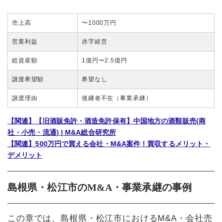
売上高
〜1000万円
営業利益
赤字経営
総資産額
1億円〜2.5億円
譲渡希望額
希望なし
譲渡理由
後継者不在（事業承継）
【関連】【旧酒販免許・酒造免許保有】中国地方の酒類販売(商
社・小売・流通) | M&A総合研究所
【関連】500万円で買える会社・M&A案件！買収するメリット・
デメリット
島根県・松江市のM&A・事業承継の事例
この章では、島根県・松江市におけるM&A・会社売