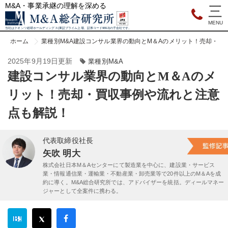
M&A・事業承継の理解を深める
当社はクオンツ総研ホールディングス(東証プライム上場、証券コード9552)の子会社です。
ホーム
業種別M&A
建設コンサル業界の動向とM＆Aのメリット！売却・買
2025年9月19日更新
業種別M&A
建設コンサル業界の動向とM＆Aのメ
リット！売却・買収事例や流れと注意
点も解説！
代表取締役社長
矢吹 明大
株式会社日本M＆Aセンターにて製造業を中心に、建設業・サービス
業・情報通信業・運輸業・不動産業・卸売業等で20件以上のM＆Aを成
約に導く。M&A総合研究所では、アドバイザーを統括。ディールマネー
ジャーとして全案件に携わる。