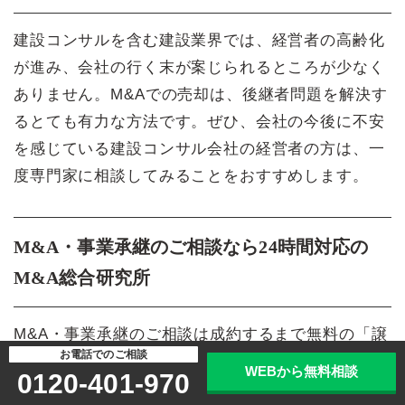
建設コンサルを含む建設業界では、経営者の高齢化
が進み、会社の行く末が案じられるところが少なく
ありません。M&Aでの売却は、後継者問題を解決す
るとても有力な方法です。ぜひ、会社の今後に不安
を感じている建設コンサル会社の経営者の方は、一
度専門家に相談してみることをおすすめします。
M&A・事業承継のご相談なら24時間対応の
M&A総合研究所
M&A・事業承継のご相談は成約するまで無料の「譲
お電話でのご相談
渡企業様完全成功報酬制」のM&A総合研究所にご相
WEBから無料相談
0120-401-970
談ください。