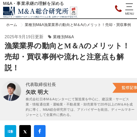
M&A・事業承継の理解を深める
当社はクオンツ総研ホールディングス(東証プライム上場、証券コード9552)の子会社です。
ホーム
業種別M&A
漁業業界の動向とM＆Aのメリット！売却・買収事例や
2025年9月19日更新
業種別M&A
漁業業界の動向とM＆Aのメリット！
売却・買収事例や流れと注意点も解
説！
代表取締役社長
矢吹 明大
株式会社日本M＆Aセンターにて製造業を中心に、建設業・サービス
業・情報通信業・運輸業・不動産業・卸売業等で20件以上のM＆Aを成
約に導く。M&A総合研究所では、アドバイザーを統括。ディールマネー
ジャーとして全案件に携わる。