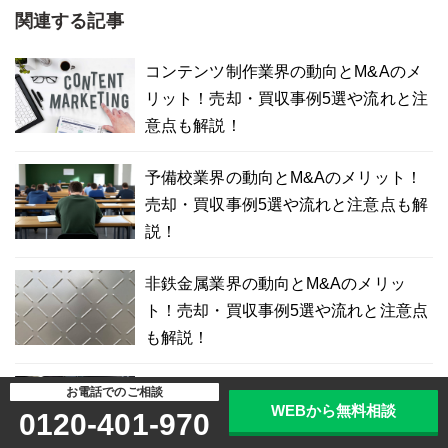
関連する記事
コンテンツ制作業界の動向とM&Aのメ
リット！売却・買収事例5選や流れと注
意点も解説！
予備校業界の動向とM&Aのメリット！
売却・買収事例5選や流れと注意点も解
説！
非鉄金属業界の動向とM&Aのメリッ
ト！売却・買収事例5選や流れと注意点
も解説！
家電量販店業界の動向とM&Aのメリッ
お電話でのご相談
WEBから無料相談
0120-401-970
ト！売却・買収事例5選や流れと注意点
も解説！