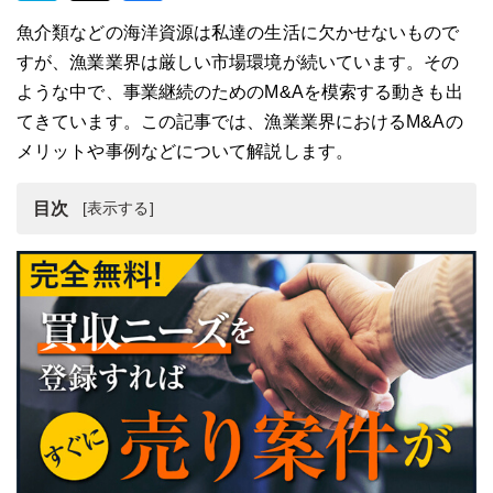
魚介類などの海洋資源は私達の生活に欠かせないもので
すが、漁業業界は厳しい市場環境が続いています。その
ような中で、事業継続のためのM&Aを模索する動きも出
てきています。この記事では、漁業業界におけるM&Aの
メリットや事例などについて解説します。
目次
漁業業界の動向
漁業企業をM＆Aで売却するメリット
漁業業界のM＆A・売却・買収事例7選
漁業企業のM＆Aの流れ
漁業企業でM＆Aを行う際の注意点
漁業企業のM&A・事業譲渡まとめ