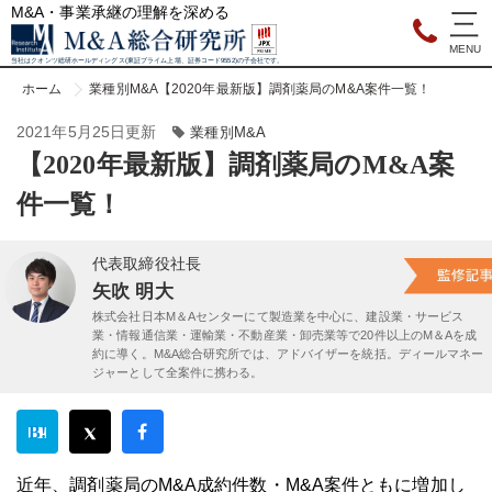
M&A・事業承継の理解を深める
当社はクオンツ総研ホールディングス(東証プライム上場、証券コード9552)の子会社です。
ホーム
業種別M&A
【2020年最新版】調剤薬局のM&A案件一覧！
2021年5月25日更新
業種別M&A
【2020年最新版】調剤薬局のM&A案
件一覧！
代表取締役社長
矢吹 明大
株式会社日本M＆Aセンターにて製造業を中心に、建設業・サービス
業・情報通信業・運輸業・不動産業・卸売業等で20件以上のM＆Aを成
約に導く。M&A総合研究所では、アドバイザーを統括。ディールマネー
ジャーとして全案件に携わる。
近年、調剤薬局のM&A成約件数・M&A案件ともに増加し