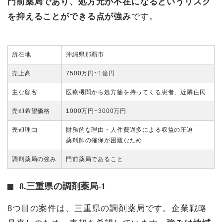
門前薬局であり、処方元が不在になるというリスク
を抑えることができる点が強み
です。
所在地
沖縄県那覇市
売上高
7500万円~1億円
主な顧客
医療機関から処方箋を持ってくる患者、近隣住民
売却希望価格
1000万円~3000万円
売却理由
財務的な理由・人件費過多による収益の圧迫
薬剤師の確保が困難なため
調剤薬局の強み
門前薬局であること
8.三重県の調剤薬局-1
8つ目の案件は、三重県の調剤薬局です。企業戦略