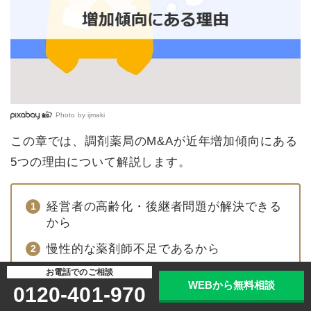
Photo by
ijmaki
この章では、調剤薬局のM&Aが近年増加傾向にある
5つの理由について解説します。
経営者の高齢化・後継者問題が解決できる
から
慢性的な薬剤師不足であるから
お電話でのご相談
大手グループによる積極的なM&Aがあるか
WEBから無料相談
0120-401-970
ら