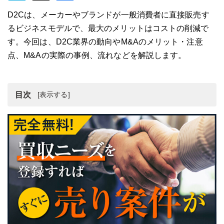
D2Cは、メーカーやブランドが一般消費者に直接販売す
るビジネスモデルで、最大のメリットはコストの削減で
す。今回は、D2C業界の動向やM&Aのメリット・注意
点、M&Aの実際の事例、流れなどを解説します。
目次
D2C業界の動向
D2C会社をM&Aで売却するメリット
D2C業界のM&A・売却・買収事例2選
D2C会社のM&Aの流れ
D2C会社でM&Aを行う際の注意点
D2C会社のM&A・事業譲渡まとめ