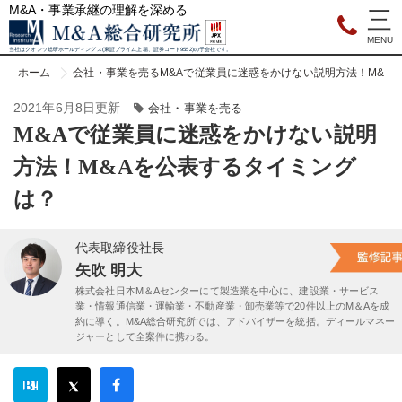
M&A・事業承継の理解を深める
当社はクオンツ総研ホールディングス(東証プライム上場、証券コード9552)の子会社です。
ホーム
会社・事業を売る
M&Aで従業員に迷惑をかけない説明方法！M&A
2021年6月8日更新
会社・事業を売る
M&Aで従業員に迷惑をかけない説明
方法！M&Aを公表するタイミング
は？
代表取締役社長
矢吹 明大
株式会社日本M＆Aセンターにて製造業を中心に、建設業・サービス
業・情報通信業・運輸業・不動産業・卸売業等で20件以上のM＆Aを成
約に導く。M&A総合研究所では、アドバイザーを統括。ディールマネー
ジャーとして全案件に携わる。