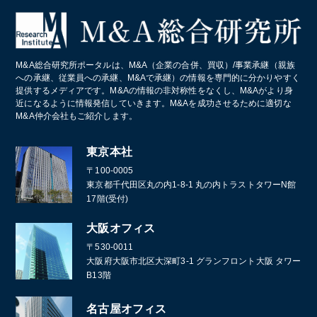
M&A総合研究所ポータルは、M&A（企業の合併、買収）/事業承継（親族
への承継、従業員への承継、M&Aで承継）の情報を専門的に分かりやすく
提供するメディアです。M&Aの情報の非対称性をなくし、M&Aがより身
近になるように情報発信していきます。M&Aを成功させるために適切な
M&A仲介会社もご紹介します。
東京本社
〒100-0005
東京都千代田区丸の内1-8-1 丸の内トラストタワーN館
17階(受付)
大阪オフィス
〒530-0011
大阪府大阪市北区大深町3-1 グランフロント大阪 タワー
B13階
名古屋オフィス