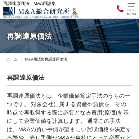
再調達原価法 - M&A用語集
当社はクオンツ総研ホールディングス(東証プライム上場、証券コード9552)の子会社です。
再調達原価法
ホーム
M&A用語集
再調達原価法
再調達原価法
再調達原価法とは、企業価値算定手法のうちの一
つです。 対象会社に属する資産や負債を、その
時点で再取得する際に必要となる費用(原価)を基
にして企業価値を計算します。 通常この手法
は、M&Aの買い手側が望ましい買収価格を決定す
る際や、売り手側がM&Aが自社にとって必要かど