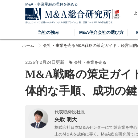
M&A・事業承継の理解を深める
よ
当社はクオンツ総研ホールディングス(東証プライム上場、証券コード9552)の子会社です。
当社の強み
M&A仲介会社の選び方
ホーム
会社・事業を売る
M&A戦略の策定ガイド：経営目
2026年2月24日更新
会社・事業を売る
M&A戦略の策定ガイ
体的な手順、成功の鍵
代表取締役社長
矢吹 明大
株式会社日本M＆Aセンターにて製造業を中心
上のM＆Aを成約に導く。M&A総合研究所で