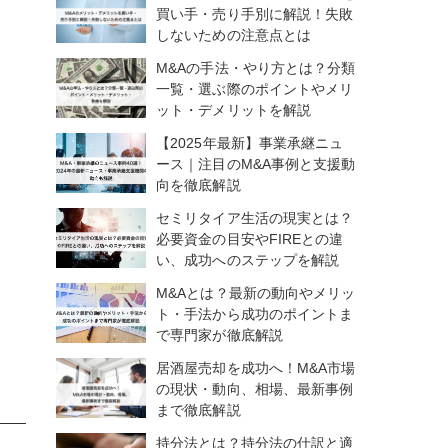
買い手・売り手別に解説！失敗
しないための注意点とは
M&Aの手法・やり方とは？分類
一覧・選ぶ際のポイントやメリ
ット・デメリットを解説
【2025年最新】事業承継ニュ
ース｜注目のM&A事例と支援動
向を徹底解説
セミリタイア生活の現実とは？
必要資金の目安やFIREとの違
い、成功へのステップを解説
M&Aとは？最新の動向やメリッ
ト・手法から成功のポイントま
で専門家が徹底解説
居酒屋売却を成功へ！M&A市場
の現状・動向、相場、最新事例
まで徹底解説
持分法とは？持分法の仕訳と適