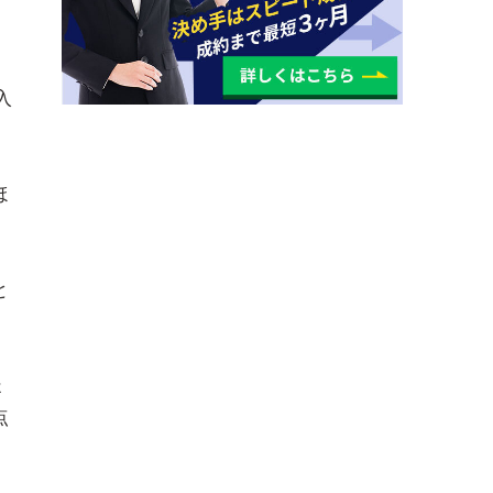
、
入
ほ
と
ょ
点