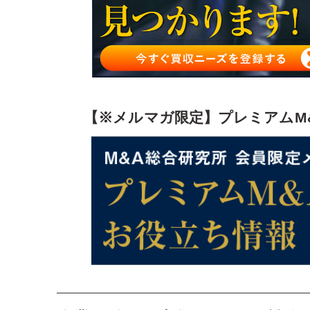
買い手側のM&A戦略
売り手側のM&A戦略
M&A戦略を策定・実行する際の重要注意点
中小企業におけるM&A戦略の意義と活用法
【※メルマガ限定】プレミアムM
成約事例から見るM&A戦略のケーススタディ
M&A戦略の最新成功事例と学ぶべきポイント
M&A戦略と全社戦略の連携：成功への土台作り
M&A戦略まとめ