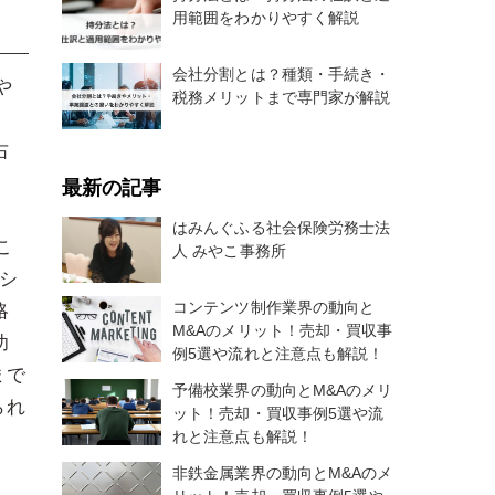
用範囲をわかりやすく解説
会社分割とは？種類・手続き・
や
税務メリットまで専門家が解説
。
右
最新の記事
はみんぐふる社会保険労務士法
こ
人 みやこ事務所
シ
コンテンツ制作業界の動向と
略
M&Aのメリット！売却・買収事
功
例5選や流れと注意点も解説！
まで
予備校業界の動向とM&Aのメリ
られ
ット！売却・買収事例5選や流
れと注意点も解説！
非鉄金属業界の動向とM&Aのメ