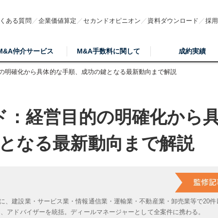
くある質問
企業価値算定
セカンドオピニオン
資料ダウンロード
採
M&A仲介サービス
M&A手数料に関して
成約実績
的の明確化から具体的な手順、成功の鍵となる最新動向まで解説
ド：経営目的の明確化から
となる最新動向まで解説
に、建設業・サービス業・情報通信業・運輸業・不動産業・卸売業等で20件
は、アドバイザーを統括。ディールマネージャーとして全案件に携わる。