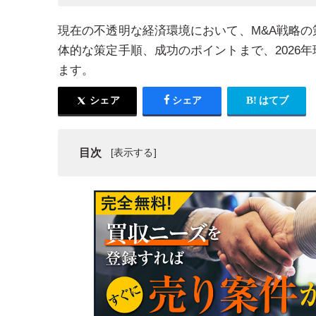
現在の不透明な経済環境において、M&A戦略の
体的な策定手順、成功のポイントまで、2026
ます。
シェア
シェア
はてブ
目次
企業価値を最大化するM&A戦略の重要性と最新の
M&A戦略を策定する具体的なステップ
効率的なM&A戦略立案を支える3つの重要フレー
M&A戦略の実効性を高め成果を最大化するため
2026年の市場環境に対応するM&A戦略の新たな