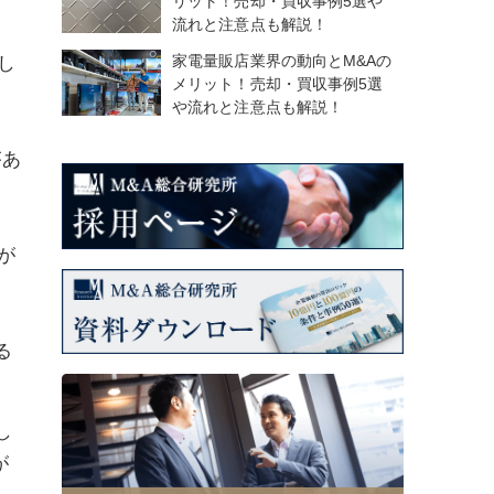
リット！売却・買収事例5選や
流れと注意点も解説！
家電量販店業界の動向とM&Aの
し
メリット！売却・買収事例5選
や流れと注意点も解説！
があ
が
る
し
が