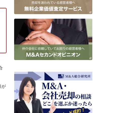
。
合
額が