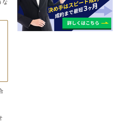
うな
合
せ