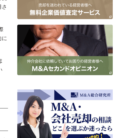
用さ
際
的に
は
い