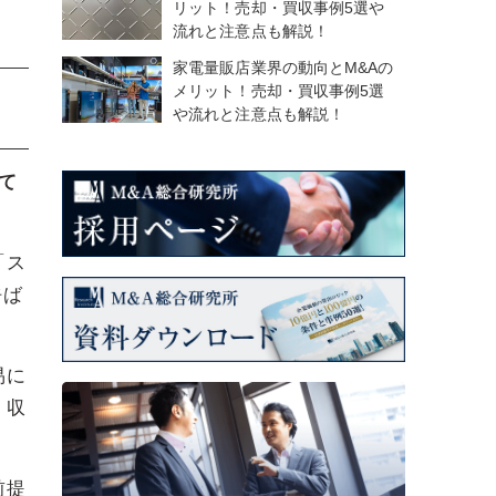
リット！売却・買収事例5選や
流れと注意点も解説！
家電量販店業界の動向とM&Aの
メリット！売却・買収事例5選
や流れと注意点も解説！
て
「ス
呼ば
易に
、収
前提