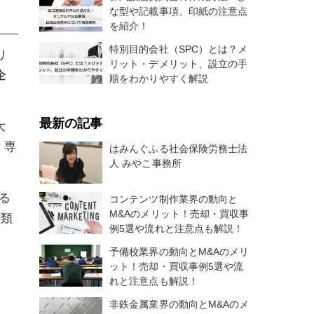
な型や記載事項、印紙の注意点
を紹介！
特別目的会社（SPC）とは？メ
リ
リット・デメリット、設立の手
企
順をわかりやすく解説
最新の記事
大
、専
はみんぐふる社会保険労務士法
人 みやこ事務所
る
コンテンツ制作業界の動向と
M&Aのメリット！売却・買収事
分類
例5選や流れと注意点も解説！
予備校業界の動向とM&Aのメリ
ット！売却・買収事例5選や流
れと注意点も解説！
非鉄金属業界の動向とM&Aのメ