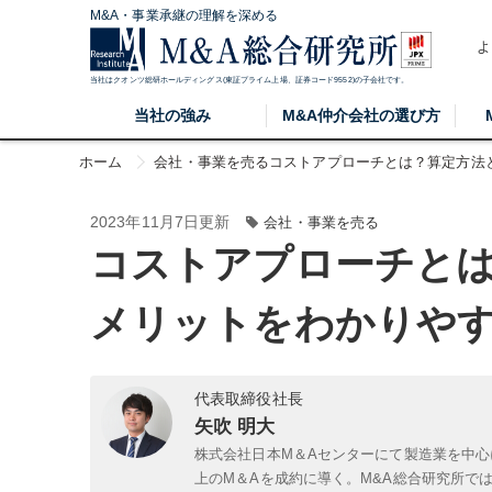
M&A・事業承継の理解を深める
よ
当社はクオンツ総研ホールディングス(東証プライム上場、証券コード9552)の子会社です。
当社の強み
M&A仲介会社の選び方
ホーム
会社・事業を売る
コストアプローチとは？算定方法
2023年11月7日更新
会社・事業を売る
コストアプローチと
メリットをわかりや
代表取締役社長
矢吹 明大
株式会社日本M＆Aセンターにて製造業を中心
上のM＆Aを成約に導く。M&A総合研究所で