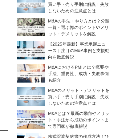
買い手・売り手別に解説！失敗
しないための注意点とは
M&Aの手法・やり方とは？分類
一覧・選ぶ際のポイントやメリ
ット・デメリットを解説
【2025年最新】事業承継ニュ
ース｜注目のM&A事例と支援動
向を徹底解説
M&AにおけるPMIとは？概要や
手法、重要性、成功・失敗事例
も紹介
M&Aのメリット・デメリットを
買い手・売り手別に解説！失敗
しないための注意点とは
M&Aとは？最新の動向やメリッ
ト・手法から成功のポイントま
で専門家が徹底解説
株式譲渡契約書の作成方法！ひ