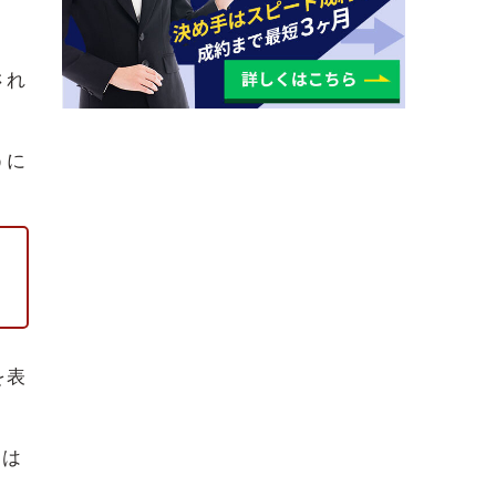
され
うに
を表
)は