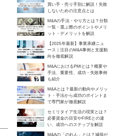
買い手・売り手別に解説！失敗
しないための注意点とは
M&Aの手法・やり方とは？分類
一覧・選ぶ際のポイントやメリ
ット・デメリットを解説
【2025年最新】事業承継ニュ
ース｜注目のM&A事例と支援動
向を徹底解説
M&AにおけるPMIとは？概要や
手法、重要性、成功・失敗事例
も紹介
M&Aとは？最新の動向やメリッ
ト・手法から成功のポイントま
で専門家が徹底解説
セミリタイア生活の現実とは？
必要資金の目安やFIREとの違
い、成功へのステップを解説
M&Aの「のれん」とは？減損が