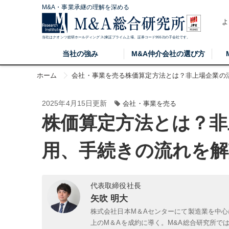
M&A・事業承継の理解を深める
よ
当社はクオンツ総研ホールディングス(東証プライム上場、証券コード9552)の子会社です。
当社の強み
M&A仲介会社の選び方
ホーム
会社・事業を売る
株価算定方法とは？非上場企業の
2025年4月15日更新
会社・事業を売る
株価算定方法とは？非
用、手続きの流れを解
代表取締役社長
矢吹 明大
株式会社日本M＆Aセンターにて製造業を中心
上のM＆Aを成約に導く。M&A総合研究所で