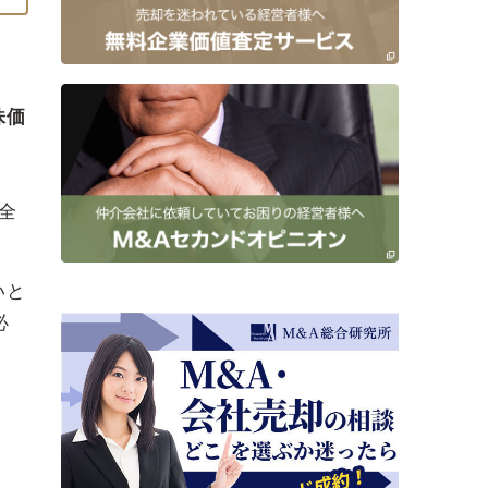
株価
全
いと
必