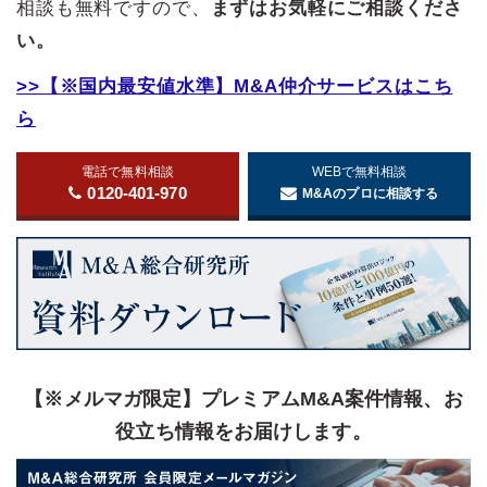
相談も無料ですので、
まずはお気軽にご相談くださ
い。
>>【※国内最安値水準】M&A仲介サービスはこち
ら
電話で無料相談
WEBで無料相談
0120-401-970
M&Aのプロに相談する
【※メルマガ限定】プレミアムM&A案件情報、お
役立ち情報をお届けします。