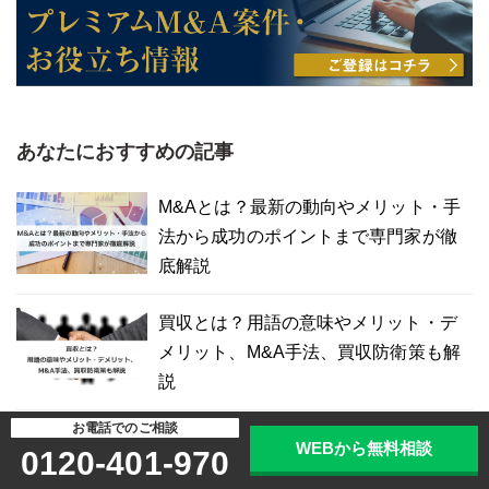
あなたにおすすめの記事
M&Aとは？最新の動向やメリット・手
法から成功のポイントまで専門家が徹
底解説
買収とは？用語の意味やメリット・デ
メリット、M&A手法、買収防衛策も解
説
お電話でのご相談
現在価値とは？計算方法や割引率、キ
WEBから無料相談
0120-401-970
ャッシュフローとの関係をわかりやす