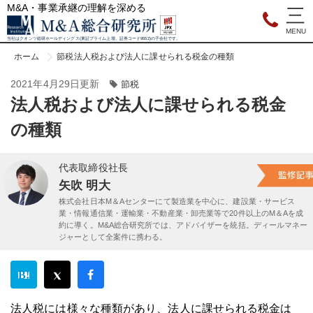
M&A・事業承継の理解を深める
当社はクオンツ総研ホールディングス(東証プライム上場、証券コード9552)の子会社です。
ホーム
節税
法人税および法人に課せられる税金の種類
2021年4月29日更新
節税
法人税および法人に課せられる税金
の種類
代表取締役社長
矢吹 明大
株式会社日本M＆Aセンターにて製造業を中心に、建設業・サービス
業・情報通信業・運輸業・不動産業・卸売業等で20件以上のM＆Aを成
約に導く。M&A総合研究所では、アドバイザーを統括。ディールマネー
ジャーとして全案件に携わる。
法人税には様々な種類があり、法人に課せられる税金は