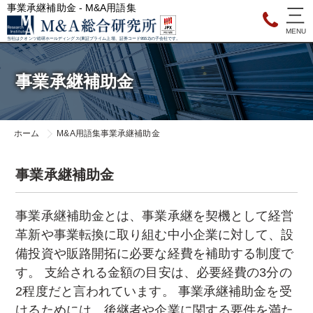
事業承継補助金 - M&A用語集
当社はクオンツ総研ホールディングス(東証プライム上場、証券コード9552)の子会社です。
事業承継補助金
ホーム
M&A用語集
事業承継補助金
事業承継補助金
事業承継補助金とは、事業承継を契機として経営
革新や事業転換に取り組む中小企業に対して、設
備投資や販路開拓に必要な経費を補助する制度で
す。 支給される金額の目安は、必要経費の3分の
2程度だと言われています。 事業承継補助金を受
けるためには、後継者や企業に関する要件を満た