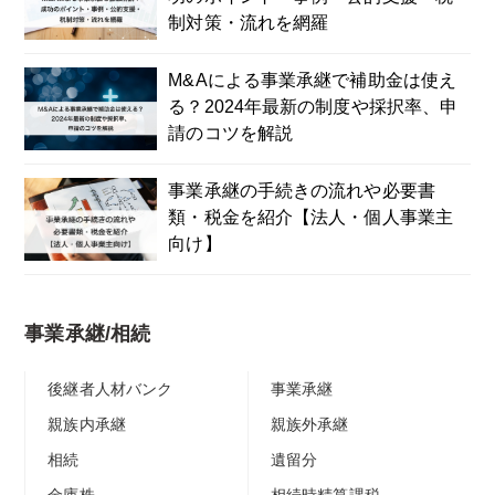
制対策・流れを網羅
M&Aによる事業承継で補助金は使え
る？2024年最新の制度や採択率、申
請のコツを解説
事業承継の手続きの流れや必要書
類・税金を紹介【法人・個人事業主
向け】
事業承継/相続
後継者人材バンク
事業承継
親族内承継
親族外承継
相続
遺留分