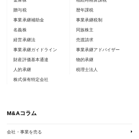
金庫株
相続時精算課税
贈与税
暦年課税
事業承継補助金
事業承継税制
名義株
同族株主
経営承継法
売渡請求
事業承継ガイドライン
事業承継アドバイザー
財産評価基本通達
物的承継
人的承継
税理士法人
株式保有特定会社
M&Aコラム
会社・事業を売る