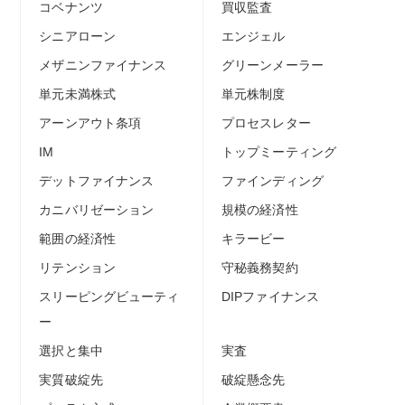
コベナンツ
買収監査
シニアローン
エンジェル
メザニンファイナンス
グリーンメーラー
単元未満株式
単元株制度
アーンアウト条項
プロセスレター
IM
トップミーティング
デットファイナンス
ファインディング
カニバリゼーション
規模の経済性
範囲の経済性
キラービー
リテンション
守秘義務契約
スリーピングビューティ
DIPファイナンス
ー
選択と集中
実査
実質破綻先
破綻懸念先