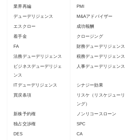
業界再編
PMI
デューデリジェンス
M&Aアドバイザー
エスクロー
成功報酬
着手金
クロージング
FA
財務デューデリジェンス
法務デューデリジェンス
税務デューデリジェンス
ビジネスデューデリジェ
人事デューデリジェンス
ンス
ITデューデリジェンス
シナジー効果
買戻条項
リスケ（リスケジューリ
ング）
新株予約権
ノンリコースローン
独占交渉権
SPC
DES
CA