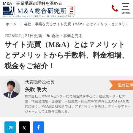
M&A・事業承継の理解を深める
当社はクオンツ総研ホールディングス(東証プライム上場、証券コード9552)の子会社です。
ホーム
会社・事業を売る
サイト売買（M&A）とは？メリットとデメリッ
2025年2月21日更新
会社・事業を売る
サイト売買（M&A）とは？メリット
とデメリットから手数料、料金相場、
税金をご紹介！
代表取締役社長
矢吹 明大
株式会社日本M＆Aセンターにて製造業を中心に、建設業・サービス
業・情報通信業・運輸業・不動産業・卸売業等で20件以上のM＆Aを成
約に導く。M&A総合研究所では、アドバイザーを統括。ディールマネー
ジャーとして全案件に携わる。