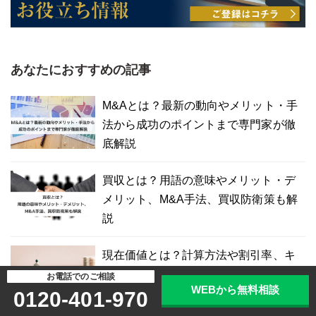
あなたにおすすめの記事
M&Aとは？最新の動向やメリット・手
法から成功のポイントまで専門家が徹
底解説
買収とは？用語の意味やメリット・デ
メリット、M&A手法、買収防衛策も解
説
現在価値とは？計算方法や割引率、キ
ャッシュフローとの関係をわかりやす
お電話でのご相談
WEBから無料相談
く解説
0120-401-970