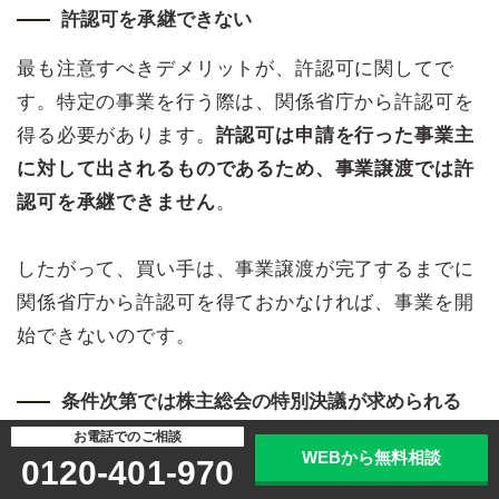
許認可を承継できない
最も注意すべきデメリットが、許認可に関してで
す。特定の事業を行う際は、関係省庁から許認可を
得る必要があります。
許認可は申請を行った事業主
に対して出されるものであるため、事業譲渡では許
認可を承継できません
。
したがって、買い手は、事業譲渡が完了するまでに
関係省庁から許認可を得ておかなければ、事業を開
始できないのです。
条件次第では株主総会の特別決議が求められる
お電話でのご相談
事業譲渡では、原則として株主総会の特別決議はい
WEBから無料相談
0120-401-970
りません。ただし、以下の条件に該当する場合は、