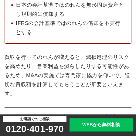
日本の会計基準ではのれんを無形固定資産と
し規則的に償却する
IFRSの会計基準ではのれんの償却を不実行
とする
買収を行ってのれんが増えると、減損処理のリスク
を高めたり、営業利益を減らしたりする可能性があ
るため、M&Aの実施では専門家に協力を仰いで、適
切な買収額を計算してもらうことが肝要といえま
す。
M&A・事業承継のご相談なら24時間対応の
お電話でのご相談
WEBから無料相談
0120-401-970
M&A総合研究所