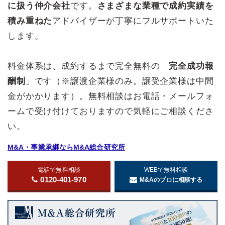
に扱う仲介会社
です。
さまざまな業種で成約実績を
積み重ねた
アドバイザーが丁寧にフルサポートいた
します。
料金体系は、成約するまで完全無料の「
完全成功報
酬制
」です（※譲渡企業様のみ。譲受企業様は中間
金がかかります）。無料相談はお電話・メールフォ
ームで受け付けておりますので気軽にご相談くださ
い。
M&A・事業承継ならM&A総合研究所
電話で無料相談
WEBで無料相談
0120-401-970
M&Aのプロに相談する