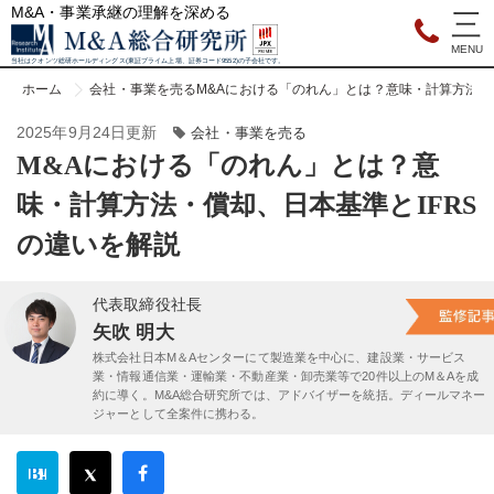
M&A・事業承継の理解を深める
当社はクオンツ総研ホールディングス(東証プライム上場、証券コード9552)の子会社です。
ホーム
会社・事業を売る
M&Aにおける「のれん」とは？意味・計算方法・
2025年9月24日更新
会社・事業を売る
M&Aにおける「のれん」とは？意
味・計算方法・償却、日本基準とIFRS
の違いを解説
代表取締役社長
矢吹 明大
株式会社日本M＆Aセンターにて製造業を中心に、建設業・サービス
業・情報通信業・運輸業・不動産業・卸売業等で20件以上のM＆Aを成
約に導く。M&A総合研究所では、アドバイザーを統括。ディールマネー
ジャーとして全案件に携わる。