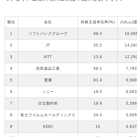
順位
会社
対株主資本比率(%)
のれん(億
1
ソフトバンクグループ
68.4
16,09
2
JT
55.2
14,29
3
NTT
13.8
12,29
4
武田薬品工業
48.1
7,793
5
電通
81.4
6,569
6
ソニー
19.5
6,063
7
日立製作所
19.9
5,286
8
富士フイルムホールディングス
24.3
5,069
9
KDDI
15
4,937