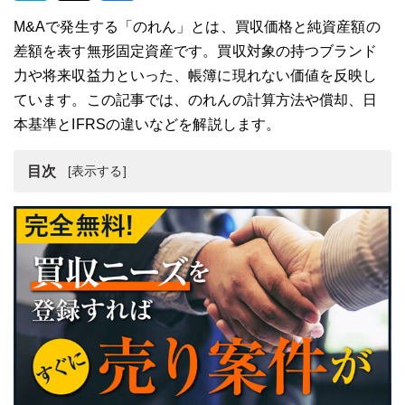
M&Aで発生する「のれん」とは、買収価格と純資産額の
差額を表す無形固定資産です。買収対象の持つブランド
力や将来収益力といった、帳簿に現れない価値を反映し
ています。この記事では、のれんの計算方法や償却、日
本基準とIFRSの違いなどを解説します。
目次
M&Aにおける「のれん」とは？その意味と発生メカニズ
ム
のれんが発生するM&A取引の種類
「のれん」の計算方法：具体的な事例で解説
日本基準とIFRSにおける「のれん」の会計処理の違い
「のれん」の償却：その方法と影響