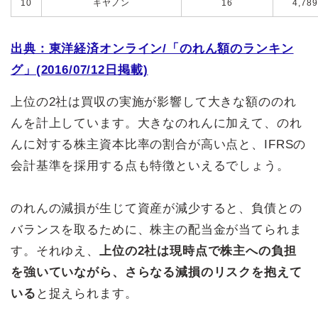
10
キヤノン
16
4,789
出典：東洋経済オンライン/「のれん額のランキン
グ」(2016/07/12日掲載)
上位の2社は買収の実施が影響して大きな額ののれ
んを計上しています。大きなのれんに加えて、のれ
んに対する株主資本比率の割合が高い点と、IFRSの
会計基準を採用する点も特徴といえるでしょう。
のれんの減損が生じて資産が減少すると、負債との
バランスを取るために、株主の配当金が当てられま
す。それゆえ、
上位の2社は現時点で株主への負担
を強いていながら、さらなる減損のリスクを抱えて
いる
と捉えられます。