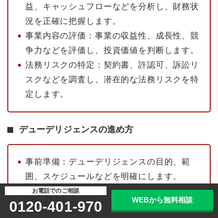
益、キャッシュフローなどを分析し、財務状
況を正確に把握します。
事業内容の評価：事業の収益性、成長性、競
争力などを評価し、投資価値を判断します。
法務リスクの特定：契約書、許認可、訴訟リ
スクなどを調査し、潜在的な法務リスクを特
定します。
デューデリジェンスの進め方
事前準備：デューデリジェンスの目的、範
囲、スケジュールなどを明確にします。
情報収集：対象会社から財務資料、契約書、
お電話でのご相談
WEBから無料相談
0120-401-970
事業計画書などの資料を収集します。